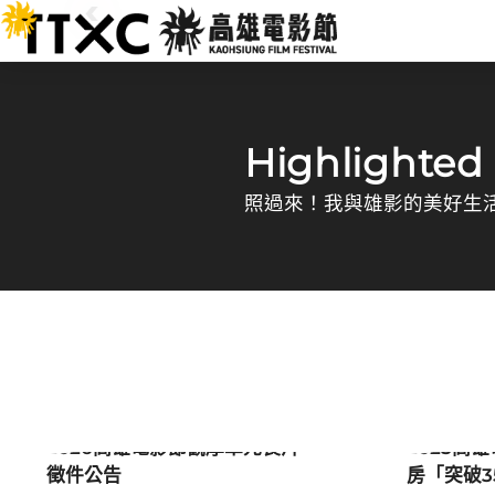
跳
:::
到
主
要
高雄電影節
內
容
:::
Highlighted
照過來！我與雄影的美好生
最新消息
影展新
2026高雄電影節觀摩單元長片
2025高
徵件公告
房「突破3