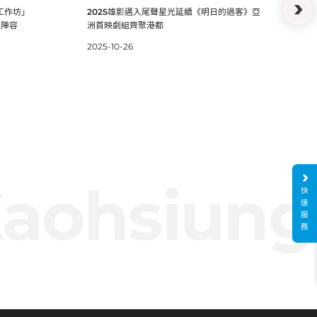
獎陣
齊聚港都
把工作坊」
2025雄影邁入尾聲星光延續《明日的過客》亞
獎陣容
洲首映劇組齊聚港都
2025-10-26
aohsiung 
快
速
服
務