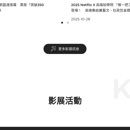
雄集結嚴藝文、杜政哲金
影節圓滿落幕 票房「突破350
2025 Netflix X 高雄拍學院 「推一
容
錄
登場！ 高雄集結嚴藝文、杜政哲金
2025-10-28
更多影展訊息
K
影展活動