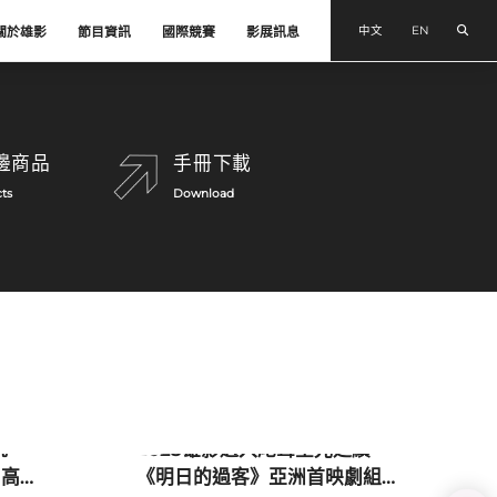
搜尋
中文
EN
關於雄影
節目資訊
國際競賽
影展訊息
邊商品
手冊下載
ts
Download
影展新聞
院
2025雄影邁入尾聲星光延續
 高
《明日的過客》亞洲首映劇組