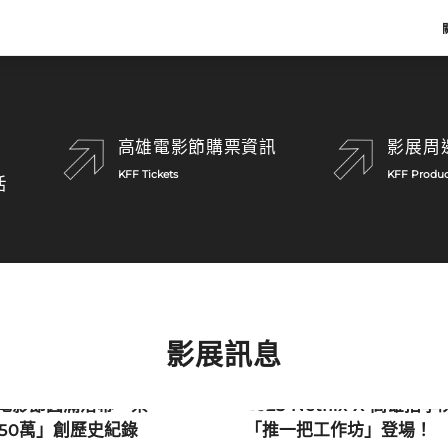
Scroll
高雄電影節購票資訊
影展周
KFF Tickets
KFF Produc
活
影展訊息
聞
影展新聞
雄電影節圓滿落幕 票
2025 Netflix X 高雄拍學
50萬」創歷史紀錄
「推一把工作坊」登場！