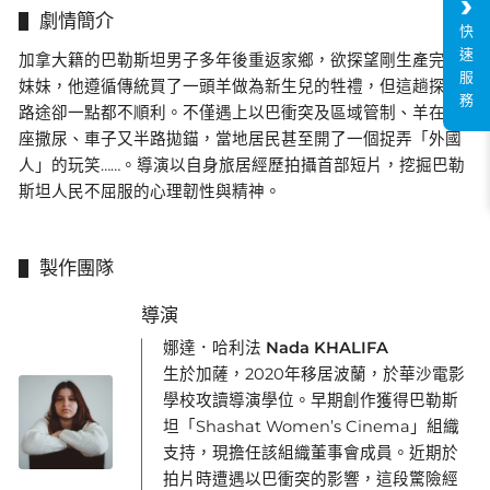
劇情簡介
快
速
加拿大籍的巴勒斯坦男子多年後重返家鄉，欲探望剛生產完的
服
妹妹，他遵循傳統買了一頭羊做為新生兒的牲禮，但這趟探親
務
路途卻一點都不順利。不僅遇上以巴衝突及區域管制、羊在後
座撒尿、車子又半路拋錨，當地居民甚至開了一個捉弄「外國
人」的玩笑……。導演以自身旅居經歷拍攝首部短片，挖掘巴勒
斯坦人民不屈服的心理韌性與精神。
製作團隊
導演
娜達．哈利法 Nada KHALIFA
生於加薩，2020年移居波蘭，於華沙電影
學校攻讀導演學位。早期創作獲得巴勒斯
坦「Shashat Women’s Cinema」組織
支持，現擔任該組織董事會成員。近期於
拍片時遭遇以巴衝突的影響，這段驚險經