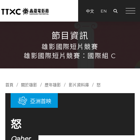
搜尋
中文
EN
menu
節目資訊
雄影國際短片競賽
雄影國際短片競賽：國際組 C
首頁
關於雄影
歷年雄影
影片資料庫
怒
亞洲首映
怒
Qaher