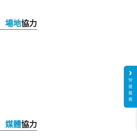
場地
協力
快
速
服
務
媒體
協力