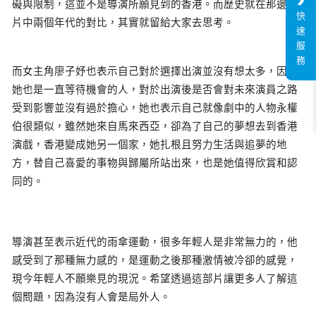
礙與限制，這並不是導演所願見到的香港。而歷史就在那邊，
快
片中兩個年代的對比，其實就留給大家去思考。
速
服
務
而女主角廖子妤也表示自己對於選擇出演並沒有想太多，因為
她也是一直等待機會的人，對於出演後是否會對未來演員之路
受到影響並沒有過於擔心，她也表示自己就像劇中的人物永權
伯很類似，雖然她來自馬來西亞，卻為了自己的夢想去到香港
演戲，香港變成她另一個家，她扎根且努力生活與追夢的地
方，替自己喜愛的事物與歸屬所站出來，也是她值得欣賞和認
同的。
導演甚至表示近代的雨傘運動，很多年輕人是非常無力的，他
感受到了那種無力感的，是運動之後那種激情被冷卻的感覺，
現今年輕人不願樂見的現況。希望透過這部片讓更多人了解這
個問題，因為沒有人會是局外人。