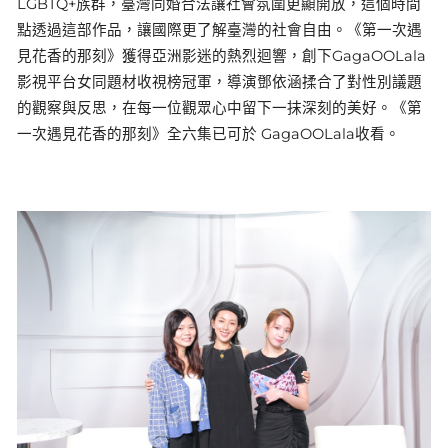
LGBTQ+族群，臺灣同婚合法讓社會氛圍更顯開放，這個時間
點透過這部作品，讓國際更了解臺灣的社會自由。《第一次遇
見花香的那刻》獲得亞洲影迷的熱烈迴響，創下GagaOOLala
影視平台女同題材收視榜冠軍，導演鄧依涵揉合了對性別議題
的觀察與反思，在每一位觀眾心中留下一抹深刻的美好。《第
一次遇見花香的那刻》全六集已可於 GagaOOLala收看。