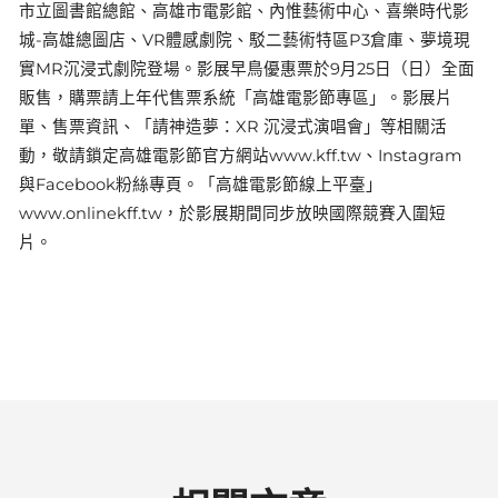
市立圖書館總館、高雄市電影館、內惟藝術中心、喜樂時代影
城-高雄總圖店、VR體感劇院、駁二藝術特區P3倉庫、夢境現
實MR沉浸式劇院登場。影展早鳥優惠票於9月25日（日）全面
販售，購票請上年代售票系統「高雄電影節專區」。影展片
單、售票資訊、「請神造夢：XR 沉浸式演唱會」等相關活
動，敬請鎖定高雄電影節官方網站www.kff.tw、Instagram
與Facebook粉絲專頁。「高雄電影節線上平臺」
www.onlinekff.tw，於影展期間同步放映國際競賽入圍短
片。