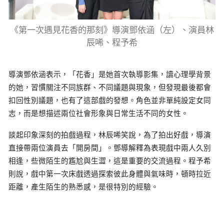
《第一次遇見花香的那刻》導演鄧依涵（左）、演員林
辰唏、程予希
導演鄧依涵表示，「花香」是她首次執導影集，讀心理學背景
的她，習慣關注不同族群、不同議題與現象，但發現最後都會
扣回性別議題，也有了這部戲的發想。角色並非單純設定女同
志，而是想描述兩位社會形象與日常生活不同的女性。
談起印象深刻的拍戲過程，林辰唏笑說，為了拍出好戲，導演
直接帶兩位演員去「開房間」。鄧導解釋為表現戲中兩人久別
相逢，些微陌生的尷尬與生澀，這是重要的交流過程。程予希
則說，戲中第一次床戲透過探索彼此身體與氣味時，頓時拉近
距離，產生陌生的熟悉感，是很特別的經驗。