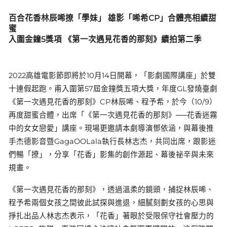
百合花香林辰唏撩「學妹」 雄影「唏希CP」合體亮相續甜
蜜
入圍金鐘5獎項 《第一次遇見花香的那刻》續拍第二季
2022高雄電影節即將於10月14日開幕，「影劇國際講座」於雙
十連假起跑。甫入圍第57屆金鐘獎五項大獎，年度GL發燒臺劇
《第一次遇見花香的那刻》CP林辰唏、程予希，於今（10/9）
再度甜蜜合體，出席「《第一次遇見花香的那刻》──花香迷霧
中的女女戀愛」講座。現場更邀請本劇導演鄧依涵，與幕後推
手杰德影音暨GagaOOLala執行長林志杰，共同出席，跟影迷
們暢「撩」，分享「花香」影集的創作源起、幕後祕辛與未來
規畫。
《第一次遇見花香的那刻》，透過溫柔的鏡頭，捕捉林辰唏、
程予希兩個女孩之間彼此試探與進退，細膩刻劃女孩的心思與
掙扎出品人林志杰表示，「花香」著眼於受限保守社會壓力的