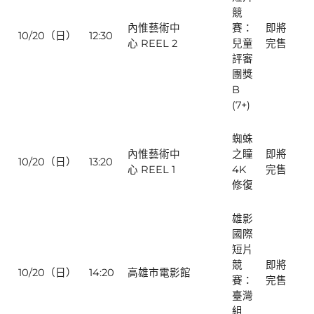
競
內惟藝術中
賽：
即將
10/20（日）
12:30
心 REEL 2
兒童
完售
評審
團獎
B
(7+)
蜘蛛
內惟藝術中
之瞳
即將
10/20（日）
13:20
心 REEL 1
4K
完售
修復
雄影
國際
短片
競
即將
10/20（日）
14:20
高雄市電影館
賽：
完售
臺灣
組