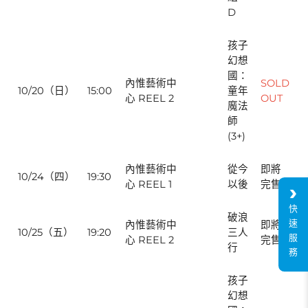
D
孩子
幻想
國：
內惟藝術中
SOLD
10/20（日）
15:00
童年
心 REEL 2
OUT
魔法
師
(3+)
內惟藝術中
從今
即將
10/24（四）
19:30
心 REEL 1
以後
完售
快
破浪
速
內惟藝術中
即將
10/25（五）
19:20
三人
服
心 REEL 2
完售
行
務
孩子
幻想