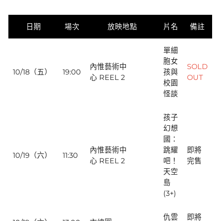
日期
場次
放映地點
片名
備註
單細
胞女
內惟藝術中
SOLD
10/18（五）
19:00
孩與
心 REEL 2
OUT
校園
怪談
孩子
幻想
國：
內惟藝術中
跳耀
即將
10/19（六）
11:30
心 REEL 2
吧！
完售
天空
島
(3+)
仇雲
即將