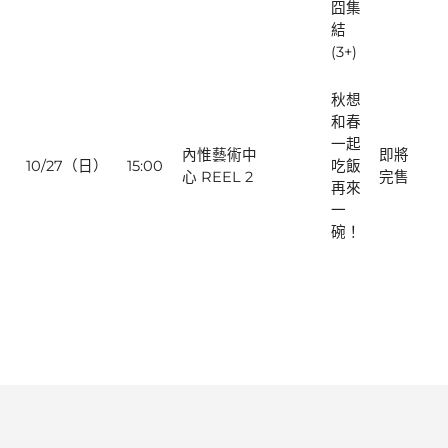
囧集
結
(3+)
秋想
和春
一起
內惟藝術中
即將
10/27（日）
15:00
吃飯
心 REEL 2
完售
再來
一
碗！