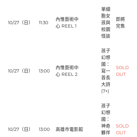
單細
胞女
內惟藝術中
即將
10/27（日）
11:30
孩與
心 REEL 1
完售
校園
怪談
孩子
幻想
國：
內惟藝術中
SOLD
10/27（日）
13:00
寫一
心 REEL 2
OUT
首長
大詩
(7+)
孩子
幻想
國：
神奇
SOLD
10/27（日）
13:00
高雄市電影館
夥伴
OUT