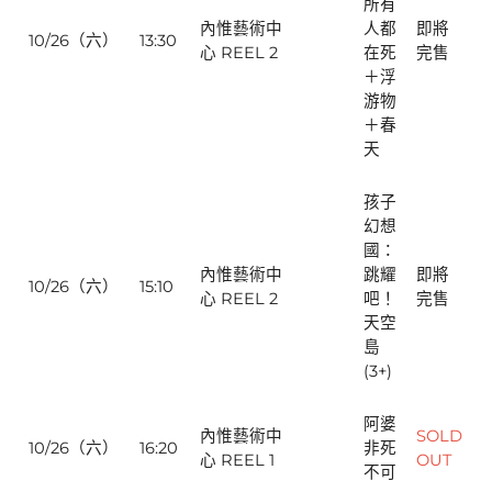
所有
內惟藝術中
人都
即將
10/26（六）
13:30
心 REEL 2
在死
完售
＋浮
游物
＋春
天
孩子
幻想
國：
內惟藝術中
跳耀
即將
10/26（六）
15:10
心 REEL 2
吧！
完售
天空
島
(3+)
阿婆
內惟藝術中
SOLD
10/26（六）
16:20
非死
心 REEL 1
OUT
不可