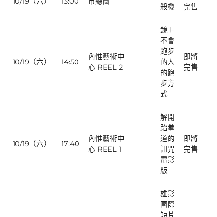
10/19（六）
13:00
市總圖
殺機
完售
鏡＋
不會
跑步
內惟藝術中
即將
10/19（六）
14:50
的人
心 REEL 2
完售
的跑
步方
式
解開
跆拳
內惟藝術中
道的
即將
10/19（六）
17:40
心 REEL 1
詛咒
完售
電影
版
雄影
國際
短片