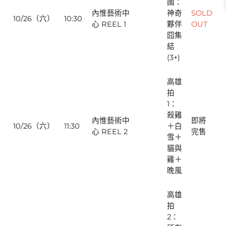
國：
內惟藝術中
神奇
SOLD
10/26（六）
10:30
心 REEL 1
夥伴
OUT
囧集
結
(3+)
高雄
拍
1：
殺雞
內惟藝術中
即將
10/26（六）
11:30
＋白
心 REEL 2
完售
雪＋
貓與
雞＋
晚風
高雄
拍
2：