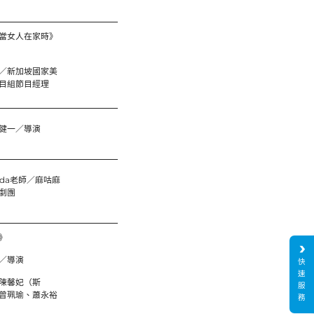
當女人在家時》
／新加坡國家美
目組節目經理
健一／導演
nda老師／麻咕麻
劇團
》
／導演
快
速
陳馨妃（斯
服
曾珮瑜、蕭永裕
務