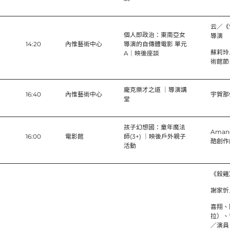
云／《
個人即政治：東南亞女
導演
14:20
內惟藝術中心
導演的自傳體電影 單元
蘇莉玲
A｜映後座談
術館節
龐克樂才之道 ｜導演講
16:40
內惟藝術中心
宇賀那
堂
孩子幻想國：童年魔法
Ama
16:00
電影館
師(3+) ｜映後戶外親子
酷創作
活動
《殺雞
謝家忻
喜翔、
拉）、
／演員