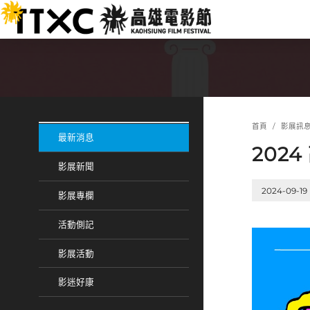
跳
:::
到
主
要
內
容
:::
:::
首頁
影展訊
最新消息
202
影展新聞
2024-09-19
影展專欄
活動側記
影展活動
影迷好康