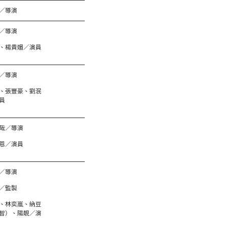
／導演
／導演
、楊貴媚／演員
／導演
、張豐豪、劉泯
員
哉／導演
恩／演員
／導演
／監製
、林奕嵐、納豆
智）、陽靚／演