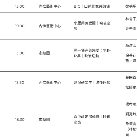
）
15:00
內惟藝術中心
BIG｜口述影像共融場
魏德聖
林書宇
小雁與吳愛麗｜映後座
）
19:00
內惟藝術中心
談
夏于喬
練建宏
彈一場完美戀愛：第11–
13:00
市總圖
涂善存
12集｜映後活動
廷／演
藤田直
13:30
內惟藝術中心
巡演轉學生｜映後座談
松藤史
楊宥瑜
劉宛玲
命中註定那頭鵝｜映後
18:30
市總圖
座談
詹懷雲
（林郁
員