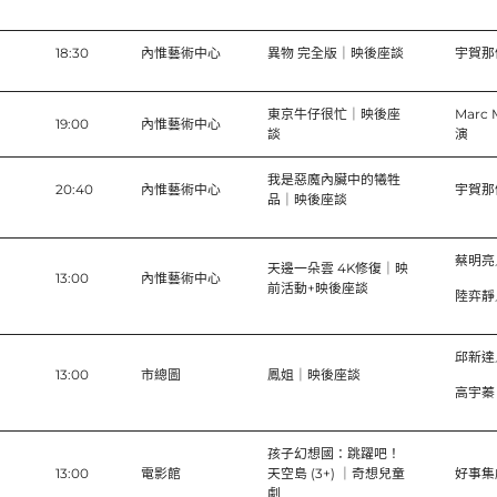
18:30
內惟藝術中心
異物 完全版｜映後座談
宇賀那
東京牛仔很忙｜映後座
Marc
19:00
內惟藝術中心
談
演
我是惡魔內臟中的犧牲
20:40
內惟藝術中心
宇賀那
品｜映後座談
蔡明亮
天邊一朵雲 4K修復｜映
13:00
內惟藝術中心
前活動+映後座談
陸弈靜
邱新達
13:00
市總圖
鳳姐｜映後座談
高宇蓁
孩子幻想國：跳躍吧！
13:00
電影館
天空島 (3+) ｜奇想兒童
好事集
劇