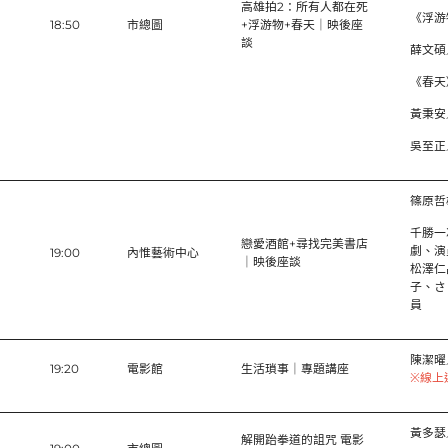
高雄拍2：所有人都在死
《浮游
18:50
市總圖
+浮游物+春天｜映後座
談
薛文碩
《春天
黃秉安
吳至正
篠原哲
千勝一
戀愛酒館+尋找完美書店
劇、演
）
19:00
內惟藝術中心
｜映後座談
松澤仁
子、さ
員
陳潔曜
19:20
電影館
生活瑣事｜專題講座
※
線上
黃多瑟
解開跆拳道的詛咒 電影