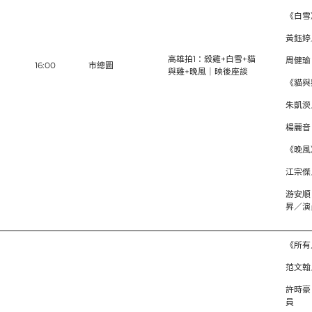
《白雪
黃鈺婷
高雄拍1：殺雞+白雪+貓
周健瑜
16:00
市總圖
與雞+晚風｜映後座談
《貓與
朱凱濙
楊麗音
《晚風
江宗傑
游安順
昇／演
《所有
范文翰
許時豪
員