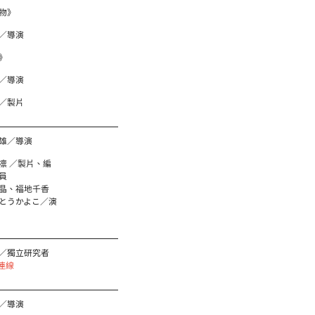
物》
／導演
》
／導演
／製片
雄／導演
凛 ／製片、編
員
晶、福地千香
とうかよこ／演
／獨立研究者
連線
／導演