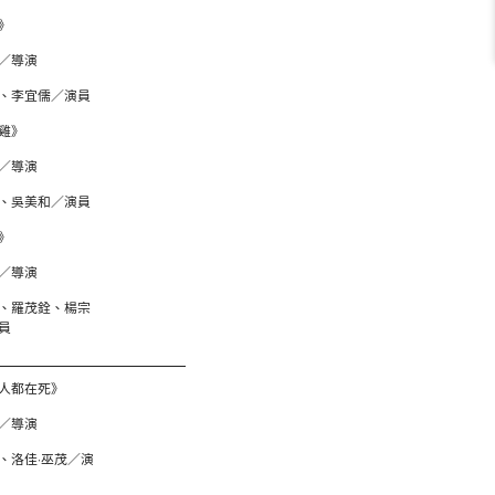
》
／導演
、李宜儒／演員
雞》
／導演
、吳美和／演員
》
／導演
、羅茂銓、楊宗
員
人都在死》
／導演
、洛佳·巫茂／演