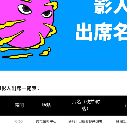
節影人出席一覽表：
片名（映前/映
時間
地點
後）
）
10:30
內惟藝術中心
莎莉｜口述影像共融場
練建宏