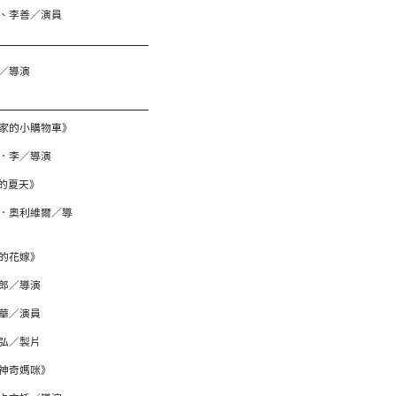
、李善／演員
／導演
家的小購物車》
．李／導演
K的夏天》
．奧利維爾／導
的花嫁》
郎／導演
華／演員
弘／製片
神奇媽咪》