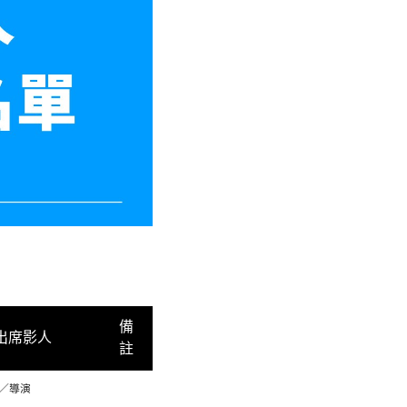
備
出席影人
註
／導演