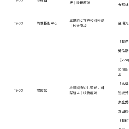
）
19:00
市總圖
版｜映後座談
金努林
單細胞女孩與校園怪談
）
19:00
內惟藝術中心
金珉河
｜映後座談
《我們
勞倫斯
《Y2
勞倫斯
演
《馬橇
雄影國際短片競賽：國
）
19:00
電影館
際組 A｜映後座談
逢坂芳
東盛愛
粟田經
《我的