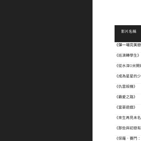
影片名稱
《彈一場完美戀愛
《巡演轉學生
《從水深0米開
《成為星星的
《仇雲殺機》
《霸愛之路》
《富豪遊戲》
《來生再見未
《那些與初戀
《保羅．賽門