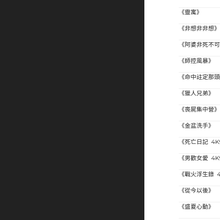
《靈寓》
《非想非非想
《阿婆非死不
《師控風暴》
《命中註定那
《獵人兄弟》
《喪屍集中營
《金盆洗手》
《死亡日記 4
《男歡女愛 4
《戰火浮生錄 
《從今以後》
《盛夏心動》