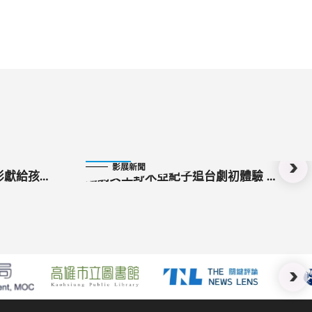
2022-10-30
影展新聞
影獻給孩子
編劇女王野木亞紀子追台劇初體驗 邀
嚴藝文一起重現《俗女》經典