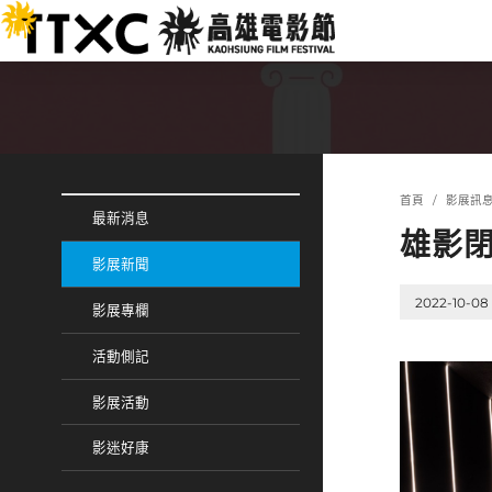
跳
:::
到
主
要
內
容
:::
:::
首頁
影展訊
最新消息
雄影閉
影展新聞
2022-10-08
影展專欄
活動側記
影展活動
影迷好康