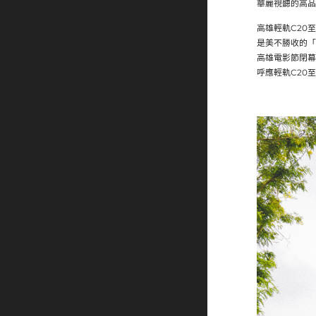
華麗視聽的高品
高雄輕軌C20
是美不勝收的「
高雄電影節閉幕
呼應輕軌C20