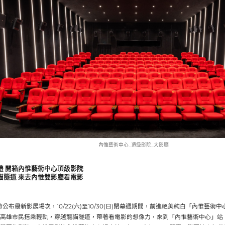
內惟藝術中心_頂級影院_大影廳
禮 開箱內惟藝術中心頂級影院
貓隧道 來去內惟雙影廳看電影
節公布最新影展場次，10/22(六)至10/30(日)閉幕週期間，前進絕美純白「內惟藝術
高雄市民搭乘輕軌，穿越龍貓隧道，帶著看電影的想像力，來到「內惟藝術中心」站