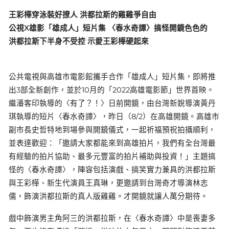
王彩樺穿泳裝好撩人 洪都拉斯的雞雞爭自由
公視X雄影「雄成人」短片集 〈春水奇譚〉搞怪開鏡色色的
洪都拉斯下半身不受控 示愛王彩樺硬起來
公共電視與高雄市電影館攜手合作「雄成人」短片集，即將推
出3部全新創作，並於10月的「2022高雄電影節」世界首映。
繼潘客印執導的〈有了？！〉日前開鏡，由台灣新銳導演黃丹
琪執導的短片〈春水奇譚〉，昨日（8/2）在高雄開鏡。高雄市
副市長史哲特地到場參與開鏡儀式，一起祈福預祝拍攝順利，
並表達歡迎：「邀請大家都能來到高雄拍片，我們有全台灣最
有經驗的拍片協助、最多元豐富的拍片補助與投資！」主題搞
怪的〈春水奇譚〉，陣容包括演戲、搞笑實力兼具的洪都拉斯
與王彩樺、新生代演員王真琳，更邀請到台灣奇才導演林志
儒，飾演洪都拉斯的真人版雞雞。才開鏡就讓人萬分期待。
戲中飾演男主角阿三的洪都拉斯，在〈春水奇譚〉中是喪妻多