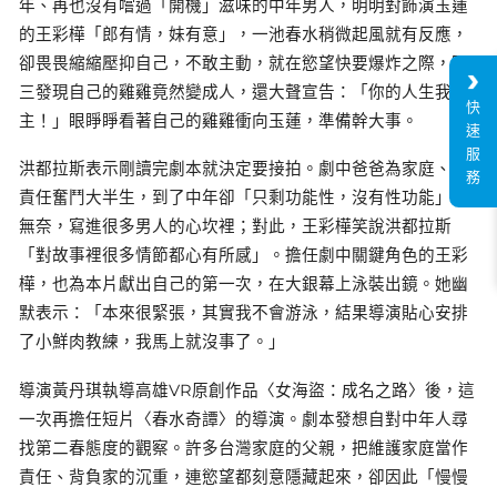
年、再也沒有嚐過「開機」滋味的中年男人，明明對飾演玉蓮
的王彩樺「郎有情，妹有意」，一池春水稍微起風就有反應，
卻畏畏縮縮壓抑自己，不敢主動，就在慾望快要爆炸之際，阿
三發現自己的雞雞竟然變成人，還大聲宣告：「你的人生我做
快
主！」眼睜睜看著自己的雞雞衝向玉蓮，準備幹大事。
速
服
洪都拉斯表示剛讀完劇本就決定要接拍。劇中爸爸為家庭、為
務
責任奮鬥大半生，到了中年卻「只剩功能性，沒有性功能」的
無奈，寫進很多男人的心坎裡；對此，王彩樺笑說洪都拉斯
「對故事裡很多情節都心有所感」。擔任劇中關鍵角色的王彩
樺，也為本片獻出自己的第一次，在大銀幕上泳裝出鏡。她幽
默表示：「本來很緊張，其實我不會游泳，結果導演貼心安排
了小鮮肉教練，我馬上就沒事了。」
導演黃丹琪執導高雄VR原創作品〈女海盜：成名之路〉後，這
一次再擔任短片〈春水奇譚〉的導演。劇本發想自對中年人尋
找第二春態度的觀察。許多台灣家庭的父親，把維護家庭當作
責任、背負家的沉重，連慾望都刻意隱藏起來，卻因此「慢慢