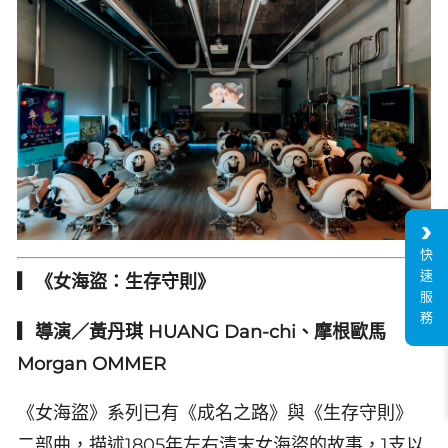
快
速
▎《女海盜：生存守則》
服
務
▎導演／黃丹琪 HUANG Dan-chi、摩根歐馬
Morgan OMMER
《女海盜》系列已有《成名之路》與《生存守則》
二部曲，描述1805年左右清末女海盜的故事，1支以