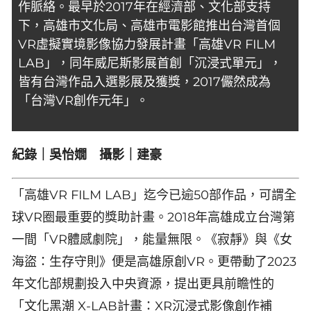
作脈絡。最早於2017年在經濟部、文化部支持
下，高雄市文化局、高雄市電影館推出台灣首個
VR虛擬實境影像協力發展計畫「高雄VR FILM
LAB」，同年威尼斯影展首創「沉浸式單元」，
皆有台灣作品入選影展及獲獎，2017儼然成為
「台灣VR創作元年」。
紀錄｜吳怡嫺 攝影｜建豪
「高雄VR FILM LAB」迄今已逾50部作品，可謂全
球VR圈最重要的獎助計畫。2018年高雄成立台灣第
一間「VR體感劇院」，能量無限。《寂靜》與《女
海盜：生存守則》便是高雄原創VR。更帶動了2023
年文化部規劃投入中央資源，提出更具前瞻性的
「文化黑潮 X-LAB計畫：XR沉浸式影像創作補