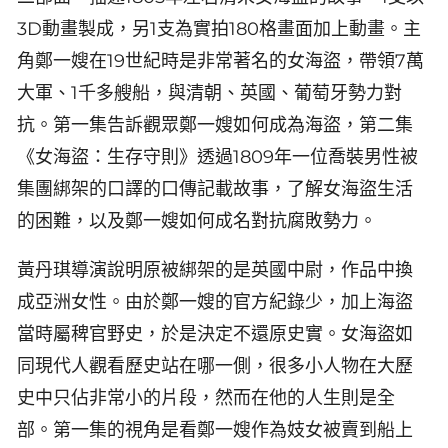
3D動畫製成，另1支為實拍180格畫面加上動畫。主
角鄭一嫂在19世紀時是非常著名的女海盜，帶領7萬
大軍、1千多艘船，與清朝、英國、葡萄牙勢力對
抗。第一集告訴觀眾鄭一嫂如何成為海盜，第二集
《女海盜：生存守則》透過1809年一位喬裝男性被
集團綁架的口譯的口傳記載故事，了解女海盜生活
的困難，以及鄭一嫂如何成名對抗腐敗勢力。
黃丹琪導演說明原被綁架的是英國中尉，作品中換
成亞洲女性。由於鄭一嫂的官方紀錄少，加上海盜
當時屬稗官野史，於是決定不還原史實。女海盜如
同現代人觀看歷史站在哪一側，很多小人物在大歷
史中只佔非常小的片段，然而在他的人生則是全
部。第一集的視角是看鄭一嫂作為妓女被賣到船上