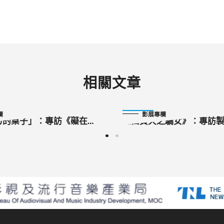
相關文章
2023-10-13
欄
影展專欄
力的桌子」：專訪《礙在加
《西貢天之驕女》：專訪
》導演巴辛．哈利勒
方、編劇阮氏紅絨