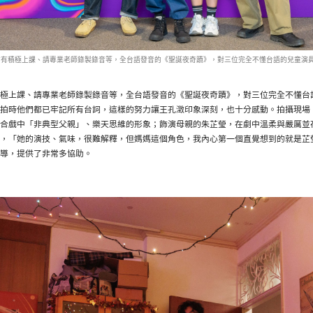
前有積極上課、請專業老師錄製錄音等，全台語發音的《聖誕夜奇蹟》，對三位完全不懂台語的兒童演
極上課、請專業老師錄製錄音等，全台語發音的《聖誕夜奇蹟》，對三位完全不懂台
拍時他們都已牢記所有台詞，這樣的努力讓王孔澂印象深刻，也十分感動。拍攝現場
合戲中「非典型父親」、樂天思維的形象；飾演母親的朱芷瑩，在劇中溫柔與嚴厲並
，「她的演技、氣味，很難解釋，但媽媽這個角色，我內心第一個直覺想到的就是芷
導，提供了非常多協助。