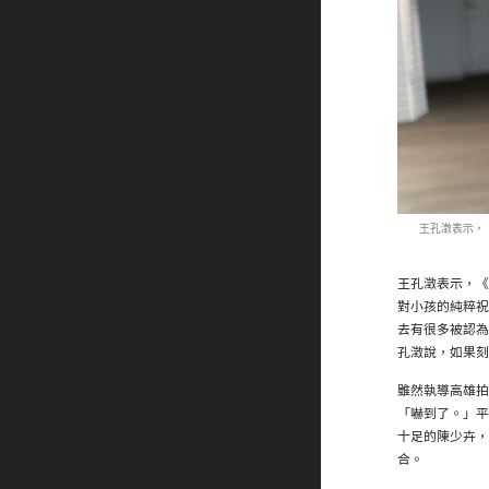
王孔澂表示，
王孔澂表示，《
對小孩的純粹祝
去有很多被認為
孔澂說，如果刻
雖然執導高雄拍
「嚇到了。」平
十足的陳少卉，
合。