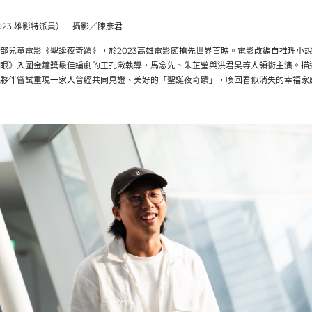
023 雄影特派員） 攝影／陳彥君
部兒童電影《聖誕夜奇蹟》，於2023高雄電影節搶先世界首映。電影改編自推理小
眼》入圍金鐘獎最佳編劇的王孔澂執導，馬念先、朱芷瑩與洪君昊等人領銜主演。描
夥伴嘗試重現一家人曾經共同見證、美好的「聖誕夜奇蹟」，喚回看似消失的幸福家