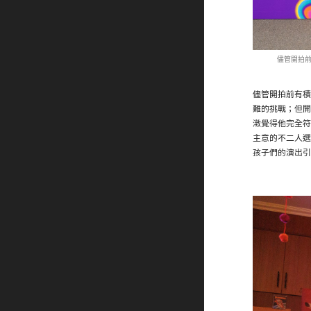
儘管開拍
儘管開拍前有積
難的挑戰；但開
澂覺得他完全符
主意的不二人選
孩子們的演出引