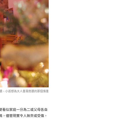
蹟、小孩想為大人重現奇蹟的那個慎重
使看似家庭一分為二或父母各自
鳴，儘管現實令人無奈或受傷，