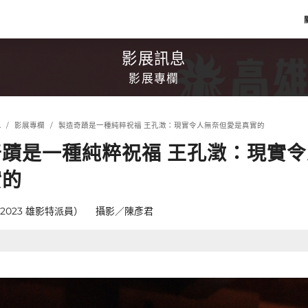
影展訊息
影展專欄
息
影展專欄
製造奇蹟是一種純粹祝福 王孔澂：現實令人無奈但愛是真實的
奇蹟是一種純粹祝福 王孔澂：現實
實的
2023 雄影特派員） 攝影／陳彥君