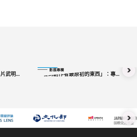
2023-10-20
影展專欄
製片武明
「看到創作者最原初的東西」：專訪
短片競賽評審團