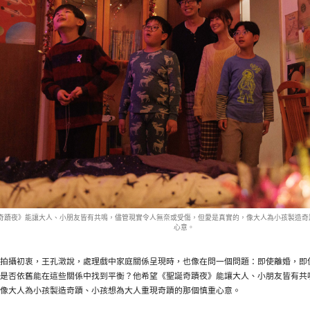
奇蹟夜》能讓大人、小朋友皆有共鳴，儘管現實令人無奈或受傷，但愛是真實的，像大人為小孩製造奇
心意。
拍攝初衷，王孔澂說，處理戲中家庭關係呈現時，也像在問一個問題：即使離婚，即
是否依舊能在這些關係中找到平衡？他希望《聖誕奇蹟夜》能讓大人、小朋友皆有共
像大人為小孩製造奇蹟、小孩想為大人重現奇蹟的那個慎重心意。