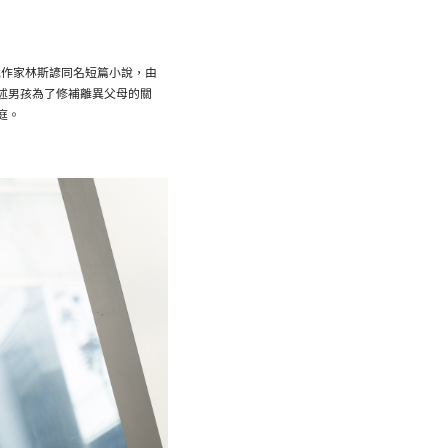
說作家林斯諺同名短篇小說，由
述男孩為了修補離異父母的關
庭。