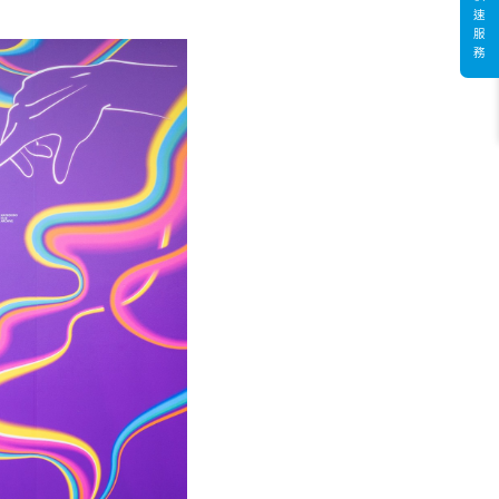
速
服
務