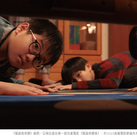
《聖誕夜奇蹟》劇照／公視台語台第一部兒童電影《聖誕奇蹟夜》，於2023高雄電影節搶先