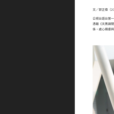
文／郭正偉（2
公視台語台第一
憑藉《天黑請閉
係，處心積慮與