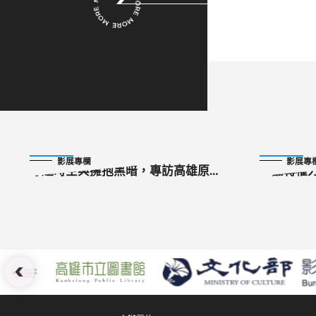
2023-10-15
2023-10-13
影展專欄
影展專
穿越時空與擁抱黑暗，專訪高雄原創
「翻轉權
VR《暗面》導演謝文毅
薩戰役時