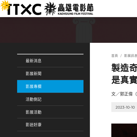
跳
:::
到
主
要
內
容
:::
:::
首頁
影展訊
最新消息
製造
影展新聞
是真
影展專欄
文／郭正偉（
活動側記
2023-10-10
影展活動
影迷好康