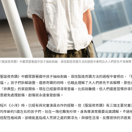
《聖誕夜奇蹟》中觀眾跟著戲中孩子抽絲剝繭、尋找製造奇蹟方法的過程中會明白大人們原先不肯解釋
聖誕夜奇蹟》中觀眾跟著戲中孩子抽絲剝繭、尋找製造奇蹟方法的過程中會明白，「
福。」孩子們拆解謎團、還原奇蹟的同時，也藉此理解了大人們原先不肯解釋，那些
『非典型』的家庭關係，現在已經變得尋常普遍，比如說離婚，但人們還是習慣非尋
意避免處理創傷，創傷就永遠會是創傷。
短片《小洋》時，已經有與兒童演員合作的經驗，但《聖誕夜奇蹟》有三個主要兒童
均年齡約11歲左右的孩子們，玩在一塊也難免吵架，身為導演常需要出面調解。不過
搭配性格純真，卻總能直指成人荒謬之處的鄭淳允，與個性活潑、反應很快的洪君昊