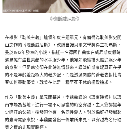
《魂斷威尼斯》
在雄影「耽美主義」這個年度主題單元，有備譽為耽美影史開
山之作的《魂斷威尼斯》，改編自諾貝爾文學獎得主托瑪斯．
曼於1912年發表的小說，描述一名德國作曲家在威尼斯度假時
遇見擁有盛世美顏的水手服少年，他宛如飛蛾撲火般追逐少年
的身影，但是瘟疫卻在此時無情襲來。導演維斯康堤真正在乎
的不是年齡差距極大的老少配，而是透過肉體的蒼老去對比青
春如何靈動優美，耽美在此是一種至死不休的極致追求。
作為「耽美主義」單元開幕片，李鼎執導的《環南時候》以環
南市場為基地，進行一場不可思議的時空穿越，主人翁認識年
少輕狂的父親，還發現他有一名同性愛人。對於偏好抒發鄉愁
的臺灣電影來說，李鼎開發出一條前所未見、以穿越為名行耽
美之實的非現實路徑。