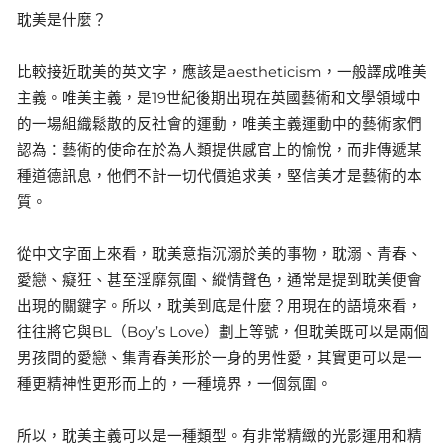
耽美是什麼？
比較接近耽美的英文字，應該是aestheticism，一般譯成唯美
主義。唯美主義，是19世紀後期出現在英國藝術和文學領域中
的一場組織鬆散的反社會的運動，唯美主義運動中的藝術家們
認為：藝術的使命在於為人類提供感官上的愉悅，而非傳遞某
種道德訊息，他們不計一切代價追求美，堅信美才是藝術的本
質。
從中文字面上來看，耽美意指沉溺於美的事物，耽溺、青春、
愛戀、癡狂、甚至淫靡氛圍、縱情聲色，通常是提到耽美便會
出現的關鍵字。所以，耽美到底是什麼？用現在的語境來看，
往往將它與BL（Boy’s Love）劃上等號，但耽美既可以是兩個
男孩間的愛戀、集青春美形於一身的男性愛，其實更可以是一
種更精神性更形而上的，一種境界，一個氛圍。
所以，耽美主義可以是一種類型。有非常精緻的光影運用和精