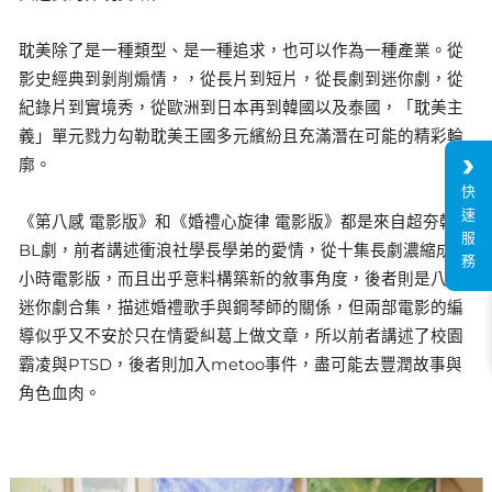
耽美除了是一種類型、是一種追求，也可以作為一種產業。從
影史經典到剝削煽情，，從長片到短片，從長劇到迷你劇，從
紀錄片到實境秀，從歐洲到日本再到韓國以及泰國，「耽美主
義」單元戮力勾勒耽美王國多元繽紛且充滿潛在可能的精彩輪
廓。
快
速
《第八感 電影版》和《婚禮心旋律 電影版》都是來自超夯韓國
服
BL劇，前者講述衝浪社學長學弟的愛情，從十集長劇濃縮成兩
務
小時電影版，而且出乎意料構築新的敘事角度，後者則是八集
迷你劇合集，描述婚禮歌手與鋼琴師的關係，但兩部電影的編
導似乎又不安於只在情愛糾葛上做文章，所以前者講述了校園
霸凌與PTSD，後者則加入metoo事件，盡可能去豐潤故事與
角色血肉。