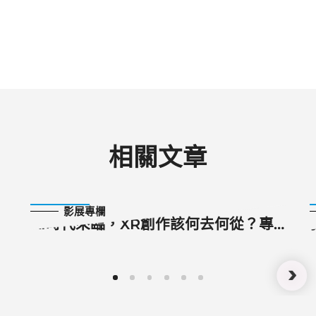
相關文章
2023-10-20
影展專欄
AI時代來臨，XR創作該何去何從？專
訪2023高雄電影節XR國際競賽決選評
審團：Meta VR for Good 計劃總監
艾米席丹溫、富川奇幻影展XR策展人
金鐘敏、綺影映畫製片人陳斯婷