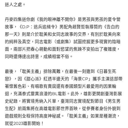
迷人之處。
丹麥四集迷你劇《我的眼神離不開你》是男孩與男孩的夏令營
故事，《D.P：逃兵追緝令》男配角趙賢哲執導筒的《告白的
那一天》則是介於耽美和女同志故事的交界，有別於耽美向來
的純粹及真空，同志電影（或劇集）試圖挖掘更多現實的陰暗
面，兩部片把春心萌動和面對慾望的焦躁不安拍出了複雜度，
同時還傳達出詩意，成績相當不俗。
最後，「耽美主義」排除萬難，在最後一刻邀到《日暮生死
戀》，因《甜心派》紅透半邊天的「海景CP」攜手主演這部帶
著懷舊色彩、有唱歌有賣腐還有泰國類型片最愛用的因果輪
迴，充滿泰式靈異浪漫的BL電影。此外，雄影更開創臺灣影展
史紀錄，將實境秀納入片單，臺灣同志實境配對節目《男生男
生配》前兩集將在高雄電影節世界首映，從參賽者身份外貌到
遊戲規則全程保持高度神秘感。「耽美主義」如果是種潮流，
就從2023雄影開始！