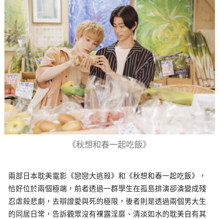
《秋想和春一起吃飯》
兩部日本耽美電影《戀戀大逃殺》和《秋想和春一起吃飯》，
恰好位於兩個極端，前者透過一群學生在孤島排演卻演變成殘
忍虐殺悲劇，去辯證愛與死的極限，後者則是透過兩個男大生
的同居日常，告訴觀眾沒有裸露淫靡、清淡如水的耽美自有其