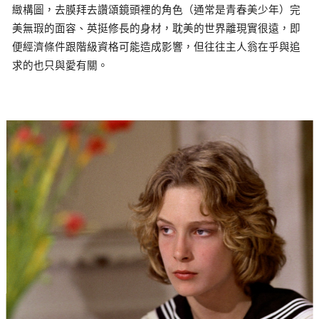
緻構圖，去膜拜去讚頌鏡頭裡的角色（通常是青春美少年）完
美無瑕的面容、英挺修長的身材，耽美的世界離現實很遠，即
便經濟條件跟階級資格可能造成影響，但往往主人翁在乎與追
求的也只與愛有關。