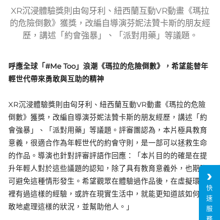
XR沉浸體驗獎則由匈牙利、紐西蘭互動VR動畫《瑪拉
的危險倒數》獲獎，改編自導演芬妮法贊卡斯的朋友經
歷，講述「約會強暴」、「派對用藥」等議題。
呼應全球「#Me Too」浪潮《瑪拉的危險倒數》，希望能替年
輕世代帶來勇敢與互助的精神
XR沉浸體驗獎則由匈牙利、紐西蘭互動VR動畫《瑪拉的危險
倒數》獲獎，改編自導演芬妮法贊卡斯的朋友經歷，講述「約
會強暴」、「派對用藥」等議題。評審團認為，本片極具教育
意義，很適合作為年輕世代的約會守則，是一部可以拯救生命
的作品。導演也針對評審評語作回應：「本片目的的確是在提
升年輕人對於這些議題的認知，除了具有教育意義外，也期盼
可避免這種情形發生。希望觀眾在體驗過作品後，在虛擬環境
快
裡有過這樣的經驗，或許在現實生活中，就能更知道該如何勇
速
敢地處理這樣的狀況，並幫助他人。」
服
務