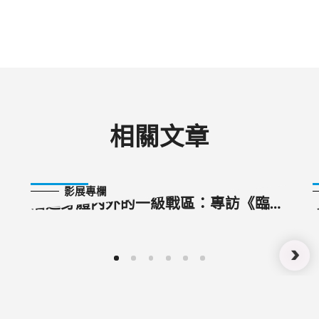
相關文章
2023-10-14
影展專欄
潛進身體內外的一級戰區：專訪《臨夜
吶喊》《烏克蘭凝視》導演安德烈．莫
拉維克（Ondrej Moravec）