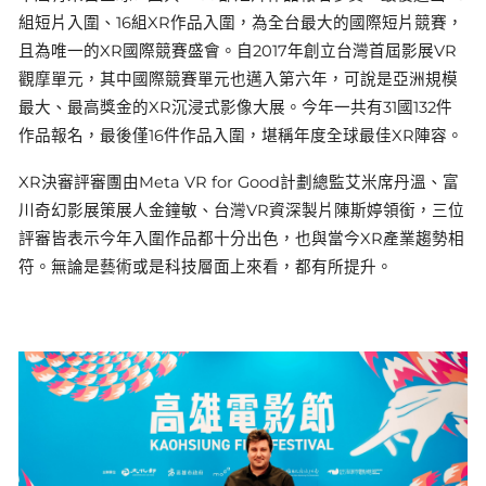
組短片入圍、16組XR作品入圍，為全台最大的國際短片競賽，
且為唯一的XR國際競賽盛會。自2017年創立台灣首屆影展VR
觀摩單元，其中國際競賽單元也邁入第六年，可說是亞洲規模
最大、最高獎金的XR沉浸式影像大展。今年一共有31國132件
作品報名，最後僅16件作品入圍，堪稱年度全球最佳XR陣容。
XR決審評審團由Meta VR for Good計劃總監艾米席丹溫、富
川奇幻影展策展人金鐘敏、台灣VR資深製片陳斯婷領銜，三位
評審皆表示今年入圍作品都十分出色，也與當今XR產業趨勢相
符。無論是藝術或是科技層面上來看，都有所提升。