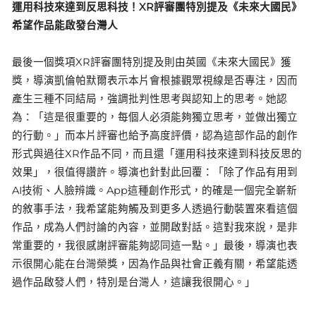
運用科技來達到反思科技！XR評審團特別提及《未來大國民》
希望作品能啟發台灣人
最後一個獎項XR評審團特別提及則由英國《未來大國民》獲
獎，導演凱倫帕默爾表示本片會根據觀眾視線是否專注，因而
產生三種不同結局，強調批判性思考與認知上的思考。她認
為：「這是很重要的，每個人必須能夠獨立思考，並做出獨立
的行動。」而本片評審也給予高度評價，認為這部作品的創作
形式與過往XR作品不同，而且還「運用科技來達到科技反思的
效果」，很值得讚許。導演也針對此回覆：「除了作品有用到
AI技術、人臉辨識。App這種創作形式，的確是一個完全嶄新
的敘事手法，我希望能夠觸及到更多人透過行動裝置來看這個
作品，成為人們討論的內容，並開啟對話。這對我來說，是非
常重要的，我很感謝評審能夠認同這一點。」最後，導演也表
示很開心能在台灣榮獎，因為作品與社會正義有關，希望能透
過作品啟發人們，特別是台灣人，這讓我很開心。」