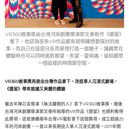
VR360敘事獎由台灣河床劇團導演郭文泰新作《遺留》
奪下，他認為很多VR作品都有很明確想要探討的故
事，而自己在這部分反而是想打造一面鏡子，讓觀眾在
體驗時也可以同時面對期望、失望、愛與痛，留給觀眾
一個這樣的時間跟空間。
VR360敘事獎再度由台灣作品拿下，改造單人沉浸式劇場，
《遺留》帶來詭譎又美麗的體驗
繼去年陳芯宜導演《無法離開的人》拿下VR360敘事獎，隨後
台灣河床劇團導演郭文泰所執導的VR作品《遺留》也順利奪得
此獎項，這是連續兩年台灣VR電影拿下這個獎項。成立超過25
年的河床劇團，一直以來長期投入單人沉浸式劇場。2011年開