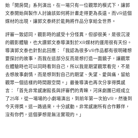
始「開房間」系列演出，在一場只有一位觀眾的模式下，讓郭
文泰開始與製作人討論該如何將計畫走得更為長遠。而VR這個
媒材的出現，讓郭文泰終於能夠將作品分享給全世界。
評審一致認同，觀影時的感受十分怪異，但卻很美，是很沉浸
的觀影體驗，也大讚郭文泰導演對於XR媒材的運用很有天份。
導演郭文泰也針對此回應：「我認為很多VR作品都有很明確想
要探討的故事，而我在這部分反而是想打造一面鏡子，讓觀眾
在體驗時也可以同時看到自己，所以我是期望觀眾看完，不是
去想故事劇情，而是想到對自己的期望、失望、愛與痛，留給
觀眾一個這樣的時間跟空間。」最後導演也再次分享得獎感
言：「首先非常感謝館長與評審們的青睞，河床劇團已經成立
了25年，從一場場的小劇場演出，到前年第一次拍VR，然後到
今天得獎。這一路過來，十分感動。非常感謝所有合作夥伴，
沒有你們，這個夢想是無法實現的。」