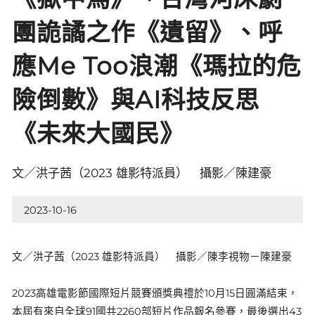
團詭譎之作《遺留》、呼
應Me Too浪潮《瑪拉的危
險倒數》與AI科技反思
《未來大國民》
文／洪子茜（2023 雄影特派員） 攝影／陳建豪
2023-10-16
文／洪子茜（2023 雄影特派員） 攝影／陳李視物－陳建豪
2023高雄電影節國際短片競賽頒獎典禮於10月15日圓滿結束，
本屆有來自全球91國共2260部短片作品報名參賽，最後選出43