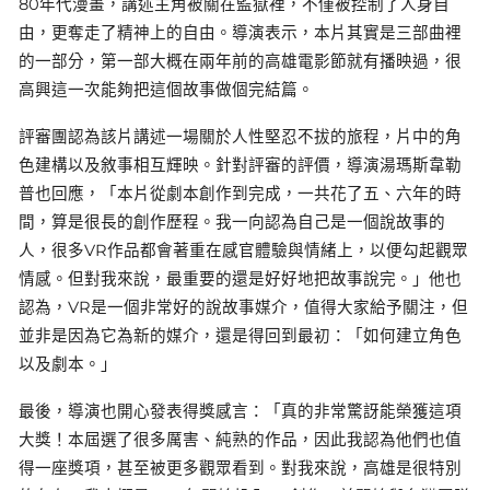
80年代漫畫，講述主角被關在監獄裡，不僅被控制了人身自
由，更奪走了精神上的自由。導演表示，本片其實是三部曲裡
的一部分，第一部大概在兩年前的高雄電影節就有播映過，很
高興這一次能夠把這個故事做個完結篇。
評審團認為該片講述一場關於人性堅忍不拔的旅程，片中的角
色建構以及敘事相互輝映。針對評審的評價，導演湯瑪斯韋勒
普也回應，「本片從劇本創作到完成，一共花了五、六年的時
間，算是很長的創作歷程。我一向認為自己是一個說故事的
人，很多VR作品都會著重在感官體驗與情緒上，以便勾起觀眾
情感。但對我來說，最重要的還是好好地把故事說完。」他也
認為，VR是一個非常好的說故事媒介，值得大家給予關注，但
並非是因為它為新的媒介，還是得回到最初：「如何建立角色
以及劇本。」
最後，導演也開心發表得獎感言：「真的非常驚訝能榮獲這項
大獎！本屆選了很多厲害、純熟的作品，因此我認為他們也值
得一座獎項，甚至被更多觀眾看到。對我來說，高雄是很特別