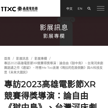
搜尋
中文
EN
menu
影展訊息
影展專欄
首頁
影展訊息
影展專欄
專訪2023高雄電影節XR競賽得獎導演：論自由《獄中鳥》、台灣河床劇
團詭譎之作《遺留》、呼應Me Too浪潮《瑪拉的危險倒數》與AI科技反
思《未來大國民》
專訪2023高雄電影節XR
競賽得獎導演：論自由
《獄中鳥》、台灣河床劇