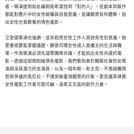
者，導演提到如此編制是希望找到「對的人」，從劇本到製作
都能對應片中的女性賦權與自我意識，並讓觀眾有所體察，拍
出女性也喜歡看的情色電影。
艾奎諾導演也強調，並非起用女性工作人員就有性別意識，她
更重視要能掌握議題，願意同理女性成人直播主的生活與職
業，作為導演必須先凝聚團隊共識，才能拍出女性共感的電
影。透過這部限制級情色電影，我們看到善於觀察社會的女導
演與深具潛力的女演員，以及一個年輕、有主見、不畏碰觸情
慾與爭議的馬尼拉，不僅突破臺灣觀眾的印象，更見識菲律賓
女性電影工作者可甜可鹹、溫柔又生猛的創作力量。