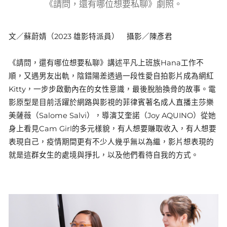
《請問，還有哪位想要私聊》劇照。
文／蘇蔚婧（2023 雄影特派員） 攝影／陳彥君
《請問，還有哪位想要私聊》講述平凡上班族Hana工作不
順，又遇男友出軌，陰錯陽差透過一段性愛自拍影片成為網紅
Kitty，一步步啟動內在的女性意識，最後脫胎換骨的故事。電
影原型是目前活躍於網路與影視的菲律賓著名成人直播主莎樂
美薩薇（Salome Salvi），導演艾奎諾（Joy AQUINO）從她
身上看見Cam Girl的多元樣貌，有人想要賺取收入，有人想要
表現自己，疫情期間更有不少人幾乎無以為繼，影片想表現的
就是這群女生的處境與掙扎，以及他們看待自我的方式。