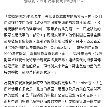
像投影，並引導影像與現場融合。
「當觀眾進到VR影像中，將化身為城市裡的探索者。你可以自
由徜徉於夜間街道（取材自電腦商場遍佈的高雄建國路），及
傳統雕樑畫棟的建築物中（取景於台北孔廟）⋯⋯四處移動的
觀眾也是故事的一部分。」藝術家解釋，他們試圖在展場空間
呈現數位影像投影，並引導影像與現場融合。另外，談及置於
其展場外側的延伸電腦遊戲，Denise表示，「許多創作者於
1990年代開始用電腦製作虛擬影像，而今，30多年過去，我們
則是想以現代技術結合現實與虛擬世界，連結當代的街景與傳
統建築物，銜接起過去、現代與未來時空，藉由數位力量的承
接與轉換，呈現某種新的意涵。」
為何要使現實及數位時空的界線變得更曖昧？Denise說，「之
所以使用許多夜景、霓虹的氛圍，是因夜晚具有與白天截然不
同的靈感，那些『被隱蔽的事物』是白日當空時看不見的。」
而片中運用多種色塊拼貼而成的物件，組成觀眾無法一眼立即