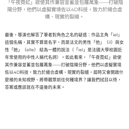
「午夜霓虹」欲使其作兼容並蓄並包羅萬象——打破陰
陽分野，他們以虛擬實境佐以4D科技，致力於縫合虛
構、現實的裂縫。
最後，導演也解答了筆者對角色之名的疑惑：作品主角「iel」
這個名稱，其實不算是名字，而是法文的男性「他」（il）與女
性「她」（elle） 結為一體的說法（「iel」是法國大學校園近
年常使用的中性人稱代名詞）。如此看來，「午夜霓虹」欲使
其作兼容並蓄並包羅萬象——打破陰陽分野，他們以虛擬實境
佐以4D科技，致力於縫合虛構、現實的裂縫，屆時又會開啟什
麼樣的未知視野、將帶觀眾前往何種境界？讓我們拭目以待，
答案或應該就在不遠後的未來。