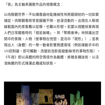
「夜」為主軸來擴散作品的視像概念：
以肉眼觀世界，不似攝像器材能機械性地將鏡頭前的一切如實
捕捉。肉眼觀看經常是朦朧不明、迷濛流動的。出現在人眼視
線範圍內的景象難以捉模，也難以形塑。若要以視聽效果再現
人們日常觀看時的「視若無睹」，到「聚精會神」地辨識出空
間中的景緻、人物（使事物在恍惚、混沌中「現形」）；並表
現出人（身體）的一舉一動會影響周遭環境（例如揮動手中的
VR控制器，即可觸動、改變如泡影般變動無常的事物形態）。
《午夜》即以具體的時空情境作為載體，摻雜各種技術，以活
潑絢麗的形式揮灑此種感知狀態。