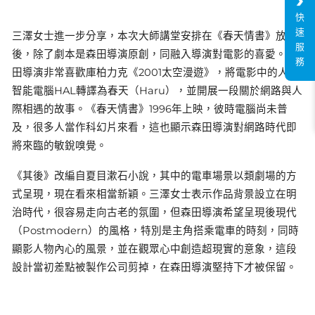
快
速
三澤女士進一步分享，本次大師講堂安排在《春天情書》放映
服
後，除了劇本是森田導演原創，同融入導演對電影的喜愛。森
務
田導演非常喜歡庫柏力克《2001太空漫遊》，將電影中的人工
智能電腦HAL轉譯為春天（Haru），並開展一段關於網路與人
際相遇的故事。《春天情書》1996年上映，彼時電腦尚未普
及，很多人當作科幻片來看，這也顯示森田導演對網路時代即
將來臨的敏銳嗅覺。
《其後》改編自夏目漱石小說，其中的電車場景以類劇場的方
式呈現，現在看來相當新穎。三澤女士表示作品背景設立在明
治時代，很容易走向古老的氛圍，但森田導演希望呈現後現代
（Postmodern）的風格，特別是主角搭乘電車的時刻，同時
顯影人物內心的風景，並在觀眾心中創造超現實的意象，這段
設計當初差點被製作公司剪掉，在森田導演堅持下才被保留。