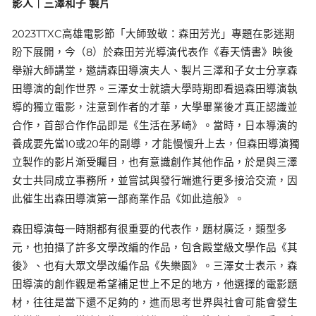
影人｜三澤和子 製片
2023TTXC高雄電影節「大師致敬：森田芳光」專題在影迷期
盼下展開，今（8）於森田芳光導演代表作《春天情書》映後
舉辦大師講堂，邀請森田導演夫人、製片三澤和子女士分享森
田導演的創作世界。三澤女士就讀大學時期即看過森田導演執
導的獨立電影，注意到作者的才華，大學畢業後才真正認識並
合作，首部合作作品即是《生活在茅崎》。當時，日本導演的
養成要先當10或20年的副導，才能慢慢升上去，但森田導演獨
立製作的影片漸受矚目，也有意識創作其他作品，於是與三澤
女士共同成立事務所，並嘗試與發行端進行更多接洽交流，因
此催生出森田導演第一部商業作品《如此這般》。
森田導演每一時期都有很重要的代表作，題材廣泛，類型多
元，也拍攝了許多文學改編的作品，包含殿堂級文學作品《其
後》、也有大眾文學改編作品《失樂園》。三澤女士表示，森
田導演的創作觀是希望補足世上不足的地方，他選擇的電影題
材，往往是當下還不足夠的，進而思考世界與社會可能會發生