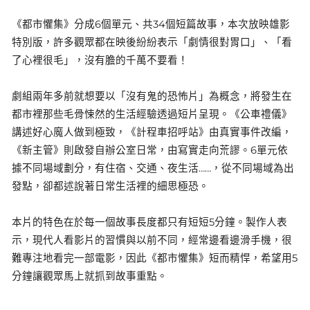
《都市懼集》分成6個單元、共34個短篇故事，本次放映雄影
特別版，許多觀眾都在映後紛紛表示「劇情很對胃口」、「看
了心裡很毛」，沒有膽的千萬不要看！
劇組兩年多前就想要以「沒有鬼的恐怖片」為概念，將發生在
都市裡那些毛骨悚然的生活經驗透過短片呈現。《公車禮儀》
講述好心魔人做到極致，《計程車招呼站》由真實事件改編，
《新主管》則啟發自辦公室日常，由寫實走向荒謬。6單元依
據不同場域劃分，有住宿、交通、夜生活……，從不同場域為出
發點，卻都述說著日常生活裡的細思極恐。
本片的特色在於每一個故事長度都只有短短5分鐘。製作人表
示，現代人看影片的習慣與以前不同，經常邊看邊滑手機，很
難專注地看完一部電影，因此《都市懼集》短而精悍，希望用5
分鐘讓觀眾馬上就抓到故事重點。