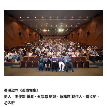
臺灣越界《都市懼集》
影人｜李俊宏 導演、蔡宗翰 監製、賴楀婷 製作人、傅孟柏、
初孟軒