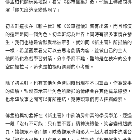
傅孟柏也開玩笑地說，看完《都市懼集》後，他馬上轉頭問導
演「你怎麼這麼變態啊？」
初孟軒這次在《新主管》和《公車禮儀》皆有出演，而且飾演
的還是是同一個角色。初孟軒認為世界上同時有很多事情在發
生，我們也總是會默默地被牽引，就如同《新主管》所描繪的
一樣，希望觀眾看完可以去思考劇情內容，並做自己的主人。
他同時也為戲學習射箭，分享學箭不難，難的是在狹窄的公車
空間裡拉弓，這也是拍攝時遇到的小考驗。
除了初孟軒，也有其他角色會同時出現在不同篇章，作為故事
的延續，監製表示某些角色所壓抑的情緒會在其他篇章爆發，
也希望故事之間可以有所連結，期待觀眾們再去挖掘線索。
傅孟柏與初孟軒在《新主管》中飾演房仲業的學長學弟，經過
一段「沒有不可能！只有要不要」精神洗禮後，笑容變得超詭
異，讓觀眾不寒而慄，映後觀眾也和影人一起大喊劇中洗腦台
詞「沒有不可能！只有要不要！」，並期待《都市懼集》全集