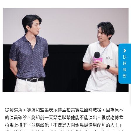
快
速
服
務
提到選角，導演和監製表示傅孟柏其實是臨時救援，因為原本
的演員確診，劇組前一天緊急聯繫他能不能演出。很感謝傅孟
柏馬上接下，並稱讚他「不愧是入圍金馬最佳男配角的人！」