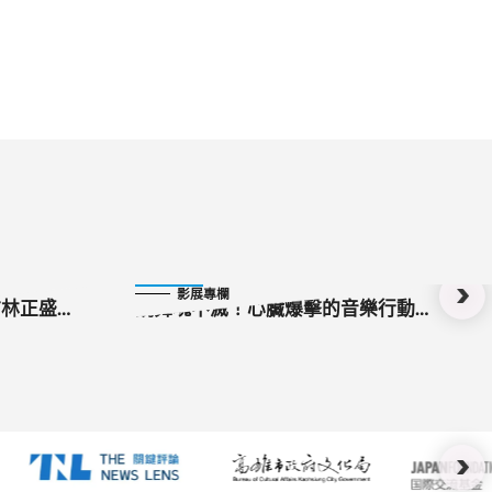
2023-10-12
影展專欄
訪林正盛導
銳舞魂不滅！心臟爆擊的音樂行動盛
宴：專訪《英倫狂熱趴》導演Darren
Emerson