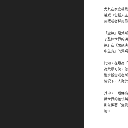
尤其在家庭場景
權威（包括天主
反叛或者採用
「虛無」是賀斯
了整個世界的漠
無」在《鬼飯店
中生有」的質疑
比如，在最為「
為荒謬可笑，怎
進步觀念或者所
情況下，人對於
其中，一道鮮亮
識世界的羞怯與
影象徵著「變異
物。