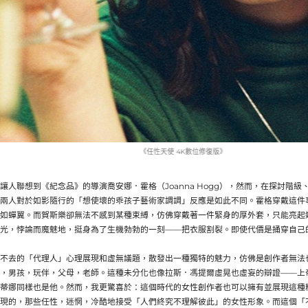
《任性天使 4K數位修復版》
讓人聯想到《紀念品》的導演喬安娜．霍格（Joanna Hogg），然而，在探討階
兩人對於如影隨行的「想使壞的乖孩子藝術家調調」反應是如此不同。霍格穿戴這件
如蟬翼。而賀斯樂卻無法不感到某種束縛，仿佛穿戴著一件緊身的厚外套，只能亮起
光，悖論而魔魅地，挺身為了生機勃勃的一刻——把衣服割裂。即使代價是捅穿自己
不去的「代理人」心理展現和虛無議題，散發出一種獨特的魅力，仿佛是創作者無法
，男孩，玩伴，父母，老師。這種未分化也像拉斯．馮提爾虛晃也虛妄的辯證——上
蒂娜同樣也是他。然而，我更驚喜於：這個時代的女性創作者也可以擁有並展現這種
現的，那些任性，迷惘，冷酷地接受「人們終究不理解彼此」的女性形象。而這個「