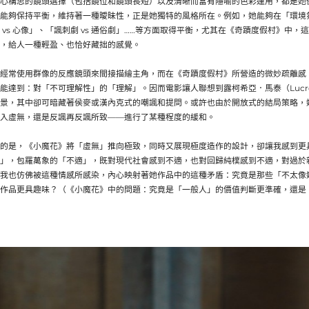
心構思的鏡頭選擇（包括鏡位和鏡頭長短）以及清晰而富有隱喻的色彩運用，都是她
能夠保持平衡，維持著一種曖昧性，正是她獨特的風格所在。例如，她能夠在「環境氛圍 
 vs 心像」、「諷刺劇 vs 通俗劇」……等方面取得平衡，尤其在《奇蹟度假村》中
，給人一種輕盈、也恰好藏拙的感覺。
經常使用群像的反應鏡頭來間接描繪主角，而在《奇蹟度假村》所營造的微妙疏離感
能達到：對「不可理解性」的「理解」。因而電影讓人聯想到露柯希亞．馬泰（Lucreci
景，其中卻可暗藏著侯麥或漢內克式的嘲諷和提問。或許也由於開放式的結局策略，
入虛無，還是反諷再反諷所致——進行了某種程度的緩和。
的是，《小魔花》將「虛無」推向極致，同時又展現極度造作的設計，卻讓我感到更
」，包羅萬象的「不適」，既對現代社會感到不適，也對回歸純樸感到不適，對過於
我也仿佛被這種情感所感染，內心映射著她作品中的這種矛盾：究竟是那些「不太像
作品更具趣味？（《小魔花》中的問題：究竟是「一般人」的價值判斷更準確，還是