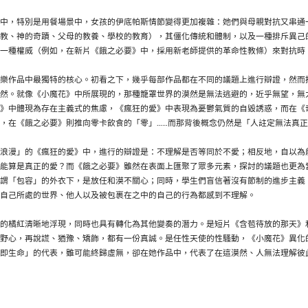
中，特別是用餐場景中，女孩的伊底帕斯情節變得更加複雜：她們與母親對抗又串通
教、神的奇蹟、父母的教養、學校的教育），其僵化傳統和體制，以及一種排斥異己
另一種權威（例如，在新片《餓之必要》中，採用新老師提供的革命性教條）來對抗時
樂作品中最獨特的核心。初看之下，幾乎每部作品都在不同的議題上進行辯證，然而
然。就像《小魔花》中所展現的，那種籠罩世界的漠然是無法逃避的，近乎無望，無
》中體現為存在主義式的焦慮，《瘋狂的愛》中表現為憂鬱氣質的自毀誘惑，而在《
，在《餓之必要》則推向零卡飲食的「零」……而那背後概念仍然是「人註定無法真
浪漫」的《瘋狂的愛》中，進行的辯證是：不理解是否等同於不愛；相反地，自以為
能算是真正的愛？而《餓之必要》雖然在表面上匯聚了眾多元素，探討的議題也更為
謂「包容」的外衣下，是放任和漠不關心；同時，學生們盲信著沒有節制的進步主義
自己所處的世界、他人以及被包裹在之中的自己的行為都感到不理解。
的橘紅清晰地浮現，同時也具有轉化為其他變奏的潛力。是短片《含苞待放的那天》
野心，再說謊、猶豫、矯飾，都有一份真誠。是任性天使的性騷動，《小魔花》異化
即生命」的代表，雖可能終歸虛無，卻在她作品中，代表了在這漠然、人無法理解彼