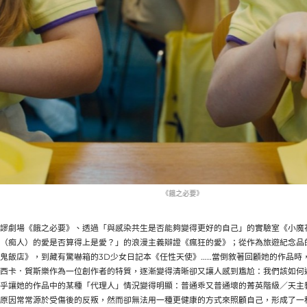
《餓之必要》
謬劇場《餓之必要》、透過「與感染共生是否能夠變得更好的自己」的實驗室《小魔
（痴人）的愛是否算得上是愛？」的浪漫主義辯證《瘋狂的愛》；從作為旅遊紀念品
鬼飯店》，到藏有驚嚇箱的3D少女日記本《任性天使》……當倒敘著回顧她的作品時
西卡．賀斯樂作為一位創作者的特質，逐漸變得清晰卻又讓人感到尷尬：我們該如何
乎讓她的作品中的某種「代理人」情況變得明顯：普通乖又普通壞的菁英階級／天主
原因常常源於受傷後的反叛，然而卻無法用一種更健康的方式來照顧自己，形成了一