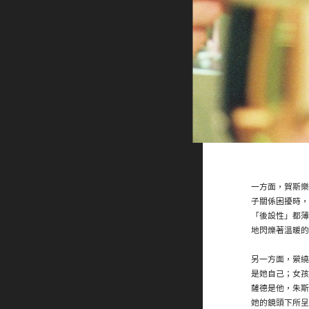
一方面，賀斯樂
子關係困擾時，
「後設性」都薄
地閃爍著溫暖的
另一方面，縈繞
是她自己；女孩
薩德是他，朱斯
她的鏡頭下所呈