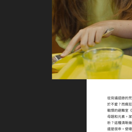
從背誦語錄的荒
於不愛？而瘋狂
戰慄的避難室《
母題和元素。潔
析？這種清晰幾
還是很乖。使壞