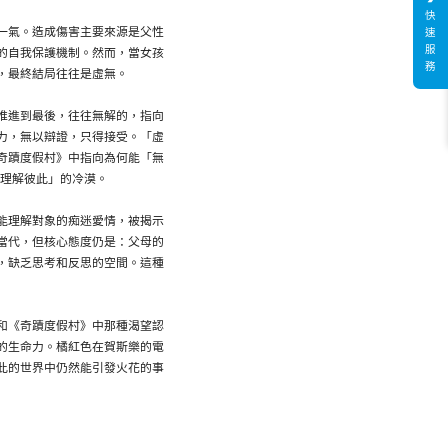
快
一氣。造成傷害主要來源是父性
速
服
的自我保護機制。然而，當女孩
務
，最終結局往往是虛無。
推進到最後，往往無解的，指向
力，無以辯證，只得接受。「虛
奇蹟度假村》中指向為何能「無
正理解彼此」的冷漠。
能理解對象的痴迷愛情，被揭示
當代，但核心態度仍是：父母的
，缺乏思考和反思的空間。這種
和《奇蹟度假村》中那種渴望認
的生命力。橘紅色在賀斯樂的電
此的世界中仍然能引發火花的事