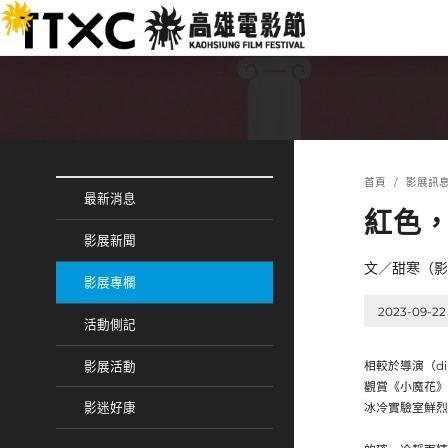
跳
:::
到
主
要
內
容
:::
:::
首頁
影展訊
最新消息
紅色
影展新聞
文／甜寒（影
影展專欄
2023-09-22
活動側記
相較於導演（d
影展活動
觀賞《小魔花》
冰冷實驗室鮮烈
影迷好康