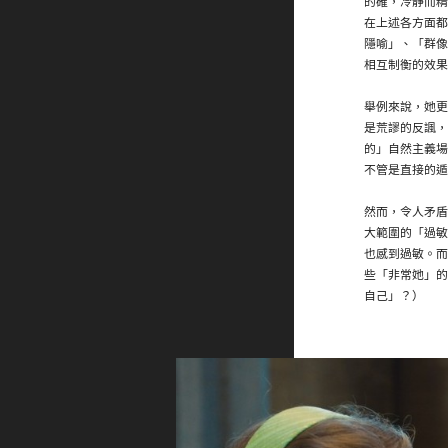
的確，冷靜而精
在上述各方面都
隱喻」、「群像
相互制衡的效果
舉例來說，她更
是荒謬的反諷，
的」自然主義場
不管是直接的遁
然而，令人矛盾
大範圍的「過敏
也感到過敏。而
些「非常她」的
自己」？）