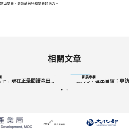
放出變異，更醞釀著持續變異的潛力。
相關文章
2023-10-09
欄
影展專欄
和子：現在正是閱讀森田芳
撼動人心，撼出自信：專
時機
演、陳明章老師