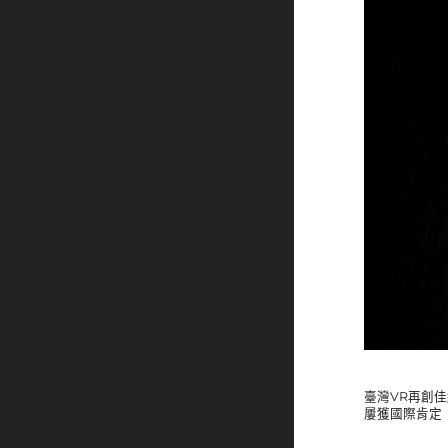
臺灣VR再創
屢獲國際肯定