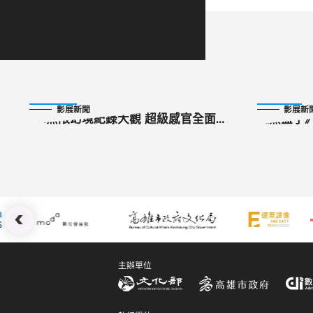
2023-08-20
2023-10-22
影展新聞
影展新
XR無限幻境紀錄大觀 超級感官全面
《黑盒子
沉浸
蛋「面具
:::
主辦單位