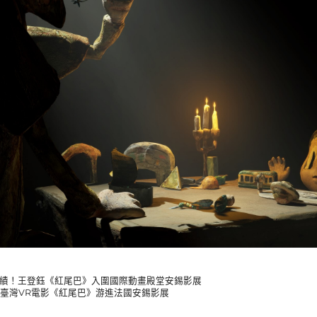
佳績！王登鈺《紅尾巴》入圍國際動畫殿堂安錫影展
 臺灣VR電影《紅尾巴》游進法國安錫影展