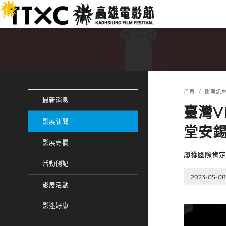
跳
:::
到
主
要
內
容
:::
:::
首頁
影展訊
最新消息
臺灣
影展新聞
堂安
影展專欄
屢獲國際肯定
活動側記
2023-05-08
影展活動
影迷好康