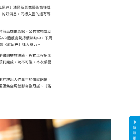
《紅尾巴》法國新影像藝術節獲獎
元」的好消息，同樣入圍的還有導
若無高雄電影館、公共電視獎助
高雄VR體感劇院持續熱映中，下周
體驗《紅尾巴》迷人魅力。
動畫總監施德威，程式工程謝潔
順利完成，功不可沒，本次榮譽
地詮釋出人們童年的情感記憶。
更匯集金馬雙影帝劉冠廷、《俗
快
速
服