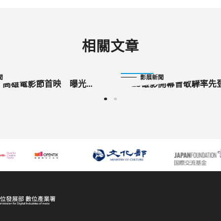
相關文章
2023-10-07
聞
影展新聞
》高雄電影節首映 曝光彩
2023雄影開幕曾敬驊率先
人將再度回歸」
美片《我的眼神離不開你
情片