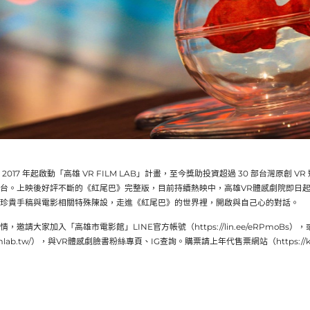
2017 年起啟動「高雄 VR FILM LAB」計畫，至今獎助投資超過 30 部台灣原創 
台。上映後好評不斷的《紅尾巴》完整版，目前持續熱映中，高雄VR體感劇院即日起
珍貴手稿與電影相關特殊陳設，走進《紅尾巴》的世界裡，開啟與自己心的對話。
，邀請大家加入「高雄市電影館」LINE官方帳號（https://lin.ee/eRPmoBs）
rfilmlab.tw/），與VR體感劇臉書粉絲專頁、IG查詢。購票請上年代售票網站（https://kcg-k