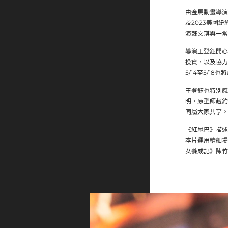
由金馬動畫導演
及2023美國
演蘇文琪與一當
導演王登鈺開心
投資，以及協力
5/14至5/
王登鈺也特別感
明，原型師趙鈞
同屬大家共享。
《紅尾巴》描述
本片運用精細場
女養成記》陳竹