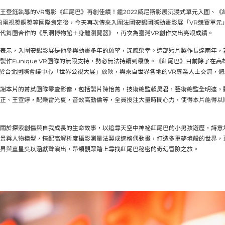
王登鈺執導的VR電影《紅尾巴》再創佳績！繼2022威尼斯影展沉浸式單元入圍、
紐約電視獎銅獎等國際肯定後，今天再次傳來入圍法國安錫國際動畫影展「VR競賽單
代舞團合作的《黑洞博物館＋身體瀏覽器》，再次為臺灣VR創作交出亮眼成績。
表示，入圍安錫影展是他參與動畫多年的願望，深感榮幸。這部短片製作長達兩年，
製作Funique VR團隊的無限支持，勢必無法持續到最後。《紅尾巴》目前除了在
18也將於台北國際會議中心「世界公視大展」放映，與來自世界各地的VR專業人士交流，
謝本片的菁英團隊零壹影像，包括製片陳怡菁，技術總監賴昊君，藝術總監全明遠，
正、王宣婷，配樂雷光夏，音效高勤倫等，全員投注大量時間心力，使得本片能得以
關於探索創傷與自我成長的生命故事，以追尋天空中神祕紅尾巴的小男孩遊歷，詩意
景與人物模型，搭配高解析度攝影測量法製成逐格偶動畫，打造多重夢境般的世界，
昇與童星吳以涵獻聲演出，帶領觀眾踏上尋找紅尾巴秘密的奇幻冒險之旅。