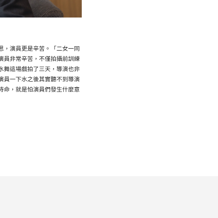
思，演員更是辛苦。「二女一同
演員非常辛苦，不僅拍攝前訓練
水舞這場戲拍了三天，導演也非
演員一下水之後其實聽不到導演
待命，就是怕演員們發生什麼意