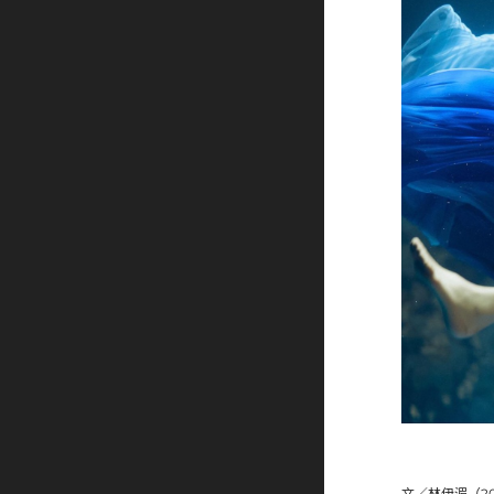
文／林伊湄（2