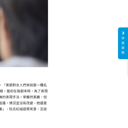
快
速
服
務
，「美貌對女人們來說是一種名
轉階級。當初在寫劇本時，為了表現
舞的表現手法。寧雖然美麗，但
這邊，情況並沒有改變，她還是
事」，阮氏紅絨語帶笑意，言談