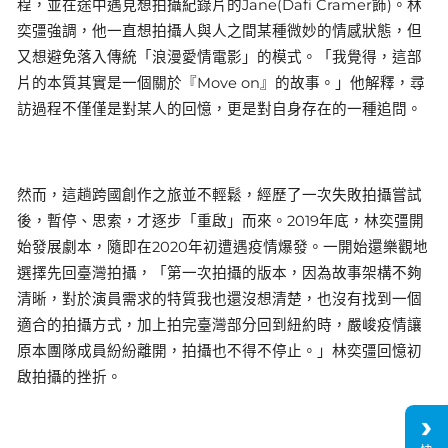
程，並在途中遇見想拍攝紀錄片的Jane(Dafi Cramer飾)。林
奕彊強調，他一直想拍攝人與人之間某種微妙的情感狀態，但
又想避免落入傳統「浪漫愛情電影」的模式。「我覺得，這部
片的本質其實是一個關於『Move on』的故事。」他解釋，尋
訪過程不僅僅是對某人的回憶，更是對自身存在的一種追問。
然而，這趟跨國創作之旅並不輕鬆，經歷了一次失敗拍攝嘗試
後，暫停、思索，才逐步「重啟」而來。2019年底，林奕彊開
始發展劇本，隨即在2020年初遭遇疫情爆發。一開始還樂觀地
選擇先回臺灣拍攝，「第一次拍攝的版本，因為故事架構不夠
清晰，對於演員需求的特質我也還沒想清楚，也沒有找到一個
適合的拍攝方式，加上拍完臺灣部分回到紐約時，嚴峻疫情讓
原本團隊成員紛紛離開，拍攝也不得不停止。」林奕彊回憶初
啟拍攝的挫折。