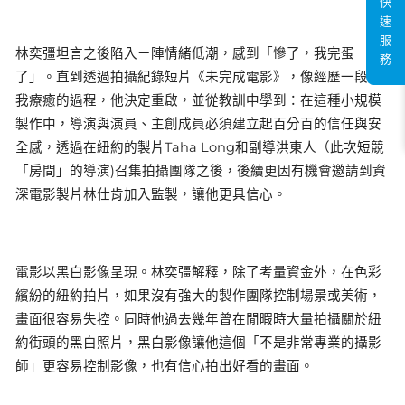
快
速
服
林奕彊坦言之後陷入ㄧ陣情緒低潮，感到「慘了，我完蛋
務
了」。直到透過拍攝紀錄短片《未完成電影》，像經歷一段自
我療癒的過程，他決定重啟，並從教訓中學到：在這種小規模
製作中，導演與演員、主創成員必須建立起百分百的信任與安
全感，透過在紐約的製片Taha Long和副導洪東人（此次短競
「房間」的導演)召集拍攝團隊之後，後續更因有機會邀請到資
深電影製片林仕肯加入監製，讓他更具信心。
電影以黑白影像呈現。林奕彊解釋，除了考量資金外，在色彩
繽紛的紐約拍片，如果沒有強大的製作團隊控制場景或美術，
畫面很容易失控。同時他過去幾年曾在閒暇時大量拍攝關於紐
約街頭的黑白照片，黑白影像讓他這個「不是非常專業的攝影
師」更容易控制影像，也有信心拍出好看的畫面。