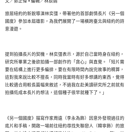
文／郭正偉 ▪ 編輯／林辰娟
旅居紐約的新銳導演林奕彊，帶著他的首部劇情長片《另一個
國度》參加本屆雄影，為我們展開了一場橫跨臺北與紐約的詩
意漫遊。
提到拍攝長片的契機，林奕彊表示，源於自己當時身在紐約，
研究所畢業之後欲拍攝一部創作的「貪心」與直覺。「短片需
要在結構上進行更多編排，要在有限時間內說完故事的精算，
這對我來說比較不擅長，同時我當時有好多想講的東西，覺得
比較適合用較長篇幅來敘述，不過我在赴美讀研究所之前就有
拍攝低成本長片的想法，這個種子很早就種下了。」
《另一個國度》描寫作家周遠（李永為飾）因意外發現過往的
底片和手稿，開啟一場前往紐約尋找失聯戀人（韓寧飾）的旅