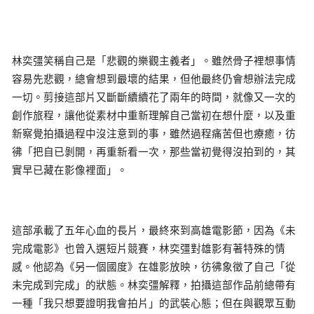
林奕彊笑稱自己是「悲觀的樂觀主義者」。雖然骨子裡想事情
容易先悲觀，總會想到最壞的結果，但他最終仍會想辦法完成
一切。剪接這部片又斷斷續續花了兩年的時間，就像又一次的
創作旅程，讓他從素材中重新理解自己當初在想什麼，以及重
新察覺拍攝過程中沒注意到的事，雖然過程痛苦但也療癒，彷
彿「把自已剝開，再重新看一次，那些當初覺得沒拍到的，其
實早已藏在影像裡面」。
這部承載了五年心血的長片，最終來到高雄電影節，因為《未
完成電影》也曾入選短片競賽，林奕彊對雄影有著特殊的情
感。他認為《另一個國度》在雄影放映，彷彿象徵了自己「從
未完成到完成」的狀態。林奕彊解釋，拍攝這部作品前總帶有
一種「我只想要證明我會拍片」的武裝心態；但在與觀眾互動