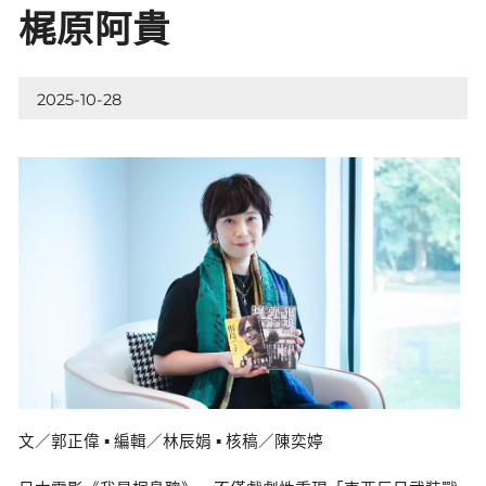
梶原阿貴
2025-10-28
文／郭正偉 ▪ 編輯／林辰娟 ▪ 核稿／陳奕婷