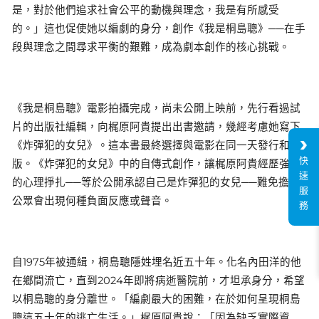
是，對於他們追求社會公平的動機與理念，我是有所感受
的。」這也促使她以編劇的身分，創作《我是桐島聰》──在手
段與理念之間尋求平衡的艱難，成為劇本創作的核心挑戰。
《我是桐島聰》電影拍攝完成，尚未公開上映前，先行看過試
片的出版社編輯，向梶原阿貴提出出書邀請，幾經考慮她寫下
《炸彈犯的女兒》。這本書最終選擇與電影在同一天發行和出
快
版。《炸彈犯的女兒》中的自傳式創作，讓梶原阿貴經歷強烈
速
的心理掙扎──等於公開承認自己是炸彈犯的女兒──難免擔心
服
公眾會出現何種負面反應或聲音。
務
自1975年被通緝，桐島聰隱姓埋名近五十年。化名內田洋的他
在鄉間流亡，直到2024年即將病逝醫院前，才坦承身分，希望
以桐島聰的身分離世。「編劇最大的困難，在於如何呈現桐島
聰這五十年的逃亡生活。」梶原阿貴說：「因為缺乏實際資