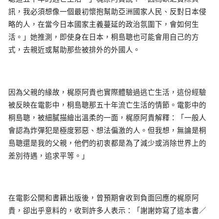
訊，我必須想像一個最初懷抱幫助亞洲國家人民、反對日本侵
略的人，在當今日本國家主義蔓延的政治氛圍下，會如何生
活。」她推測，即使身在日本，桐島聰也可能會用自己的方
式，去親近或幫助那些被排外的外國人。
因為父親的緣故，梶原阿貴也實際體驗過逃亡生活，這份經驗
被反映在電影中，桐島聰那五十年流亡生活的情節。電影中的
桐島聰，被細膩描繪出溫柔的一面，梶原阿貴解釋：「一般人
會認為炸彈犯是極度邪惡、想法偏激的人。但我想，無論是桐
島聰還是我的父親，他們的初衷都是為了減少或消除世界上的
差別待遇，追求平等。」
在電影公開和書籍出版後，曾預期會收到負面回應的梶原阿
貴，卻出乎意料的，收到許多人表示：「謝謝妳寫了這本書／