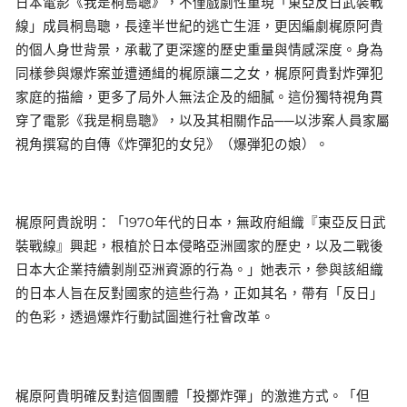
日本電影《我是桐島聰》，不僅戲劇性重現「東亞反日武裝戰
線」成員桐島聰，長達半世紀的逃亡生涯，更因編劇梶原阿貴
的個人身世背景，承載了更深邃的歷史重量與情感深度。身為
同樣參與爆炸案並遭通緝的梶原讓二之女，梶原阿貴對炸彈犯
家庭的描繪，更多了局外人無法企及的細膩。這份獨特視角貫
穿了電影《我是桐島聰》，以及其相關作品──以涉案人員家屬
視角撰寫的自傳《炸彈犯的女兒》（爆弾犯の娘）。
梶原阿貴說明：「1970年代的日本，無政府組織『東亞反日武
裝戰線』興起，根植於日本侵略亞洲國家的歷史，以及二戰後
日本大企業持續剝削亞洲資源的行為。」她表示，參與該組織
的日本人旨在反對國家的這些行為，正如其名，帶有「反日」
的色彩，透過爆炸行動試圖進行社會改革。
梶原阿貴明確反對這個團體「投擲炸彈」的激進方式。「但