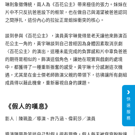
琳則象徵傳統，兩人為《百花公主》帶來極佳的張力。妹妹在
片中不只反抗爸爸設下的框架，也在做自己與渴望被爸爸認同
之間掙扎，這份內心的拉扯正是姐妹衝突的核心。
談到參與《百花公主》，演員黃宇琳覺得是老天讓他來飾演百
花公主一角的，黃宇琳談到自己曾經因為身體因素取消京劇
〈百花公主〉的演出，這種未能完成的負罪感和片中辜負爸爸
的期待是相似的。飾演這個角色，讓她在現實與戲劇的處境
中，都獲得了一種重新振奮的感受。黃宇琳十分感謝這次機
遇，尤其是在金士傑老師飾演父親的帶領下，彷彿讓所有劇組
成員得以藉此機會，重新審視自身的課題。
快
《假人的嘆息》
速
服
務
影人｜陳珮盈／導演、許乃涵、偉莉莎／演員
導演陳珮盈笑談自己對假人很有興趣，假人每天被穿穿脫脫讓