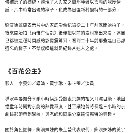
修補房子的樣貌，體現了人與家之間那種難以言喻的深厚情
感。片中時常出現的猴子，也成為自強新村獨特的一部分。
導演徐蘊康表示片中的家庭影像紀錄從二十年前就開始拍了，
後來開始拍《內惟有個凱》後便把以前的素材拿出來看，連自
己都被這種時間感的影像震驚到，看到二十年前那些連自己都
遺忘的樣子，不禁感嘆這就是紀錄片迷人之處。
《百花公主》
影人｜李晏如／導演、黃宇琳、朱芷瑩／演員
導演李晏如分享她小時候深受熱衷京劇的祖父耳濡目染，她回
憶童年時期對京劇的熱愛程度，甚至讓她曾將長達三小時的京
劇錄影帶帶到學校，與老師和同學分享這份獨特的興趣。
關於角色詮釋，飾演妹妹的朱芷瑩代表現代，飾演姊姊的黃宇