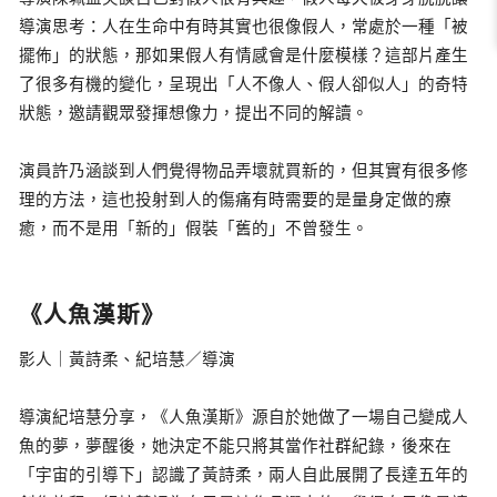
導演思考：人在生命中有時其實也很像假人，常處於一種「被
擺佈」的狀態，那如果假人有情感會是什麼模樣？這部片產生
了很多有機的變化，呈現出「人不像人、假人卻似人」的奇特
狀態，邀請觀眾發揮想像力，提出不同的解讀。
演員許乃涵談到人們覺得物品弄壞就買新的，但其實有很多修
理的方法，這也投射到人的傷痛有時需要的是量身定做的療
癒，而不是用「新的」假裝「舊的」不曾發生。
《人魚漢斯》
影人｜黃詩柔、紀培慧／導演
導演紀培慧分享，《人魚漢斯》源自於她做了一場自己變成人
魚的夢，夢醒後，她決定不能只將其當作社群紀錄，後來在
「宇宙的引導下」認識了黃詩柔，兩人自此展開了長達五年的