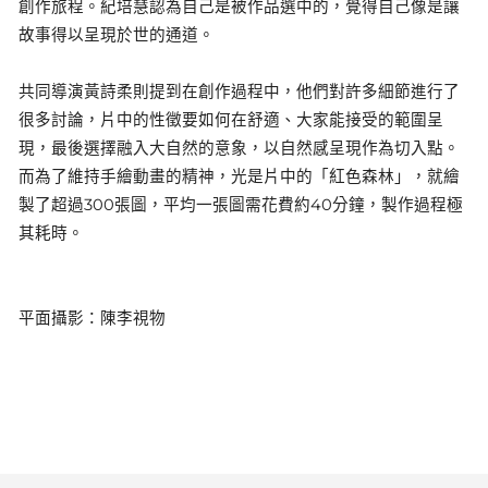
創作旅程。紀培慧認為自己是被作品選中的，覺得自己像是讓
故事得以呈現於世的通道。
共同導演黃詩柔則提到在創作過程中，他們對許多細節進行了
很多討論，片中的性徵要如何在舒適、大家能接受的範圍呈
現，最後選擇融入大自然的意象，以自然感呈現作為切入點。
而為了維持手繪動畫的精神，光是片中的「紅色森林」，就繪
製了超過300張圖，平均一張圖需花費約40分鐘，製作過程極
其耗時。
平面攝影：陳李視物