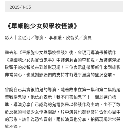
2025-11-03
《單細胞少女與學校怪談》
影人｜金珉河／導演、 李和媛、皮智英／演員
繼去年《單細胞少女與學校怪談》後，金珉河導演帶著續作
《單細胞少女與實習鬼事》中飾演莉香的李和媛，及飾演斧頭
砍頭子的皮智英來到雄影現場！三位表示能帶著新作來到雄影
非常開心，也感謝影迷們的支持才有幾乎滿席的盛況空前。
曾說自己其實很怕鬼的導演，隨著故事在第一集和第二集結尾
皆戰勝鬼後，他信心表示「我不再害怕鬼了！」關於選角標
準，導演分享自己認為的鬼電影是以怪談作為主軸，少不了敢
於反抗的可愛少女作為關鍵，片中演員也都非常符合他心目中
的形象。該作為恐怖喜劇，兩位演員也分享，拍攝現場常常哭
笑不得。