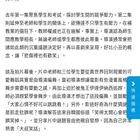
去年第一集聚焦學生和考試，探討學生間的競爭壓力。第二集
則延伸至老師和學生的關係上，欲傳達不只學生有壓力，在補
教業的猖狂下，教師權威也正在崩解。事實上，導演認為師生
間應教學相長，無論老師或學生都應彼此尊重。導演通常會把
諸如此類的沉重議題決定好，再以喜劇來呈現，好比小丑的概
念，讓「悲傷裡也有歡笑」。
談及拍片幕後，片中老師和三位學生要從異世界回到現實的可
愛舞蹈其實是由導演編舞。當初導演想讓電影有些漫畫風格，
舞步需要有靈動之感，再加上迫於被鬼王伊達伊納西追趕，老
快
師必須趕緊學會舞步，由此導演才想出了這段編舞，並鼓勵
速
服
「大家心情不好可以跳跳看！」另外，影迷好奇為什麼猜謎鬼
務
是抓走肚臍呢？導演解答這來自韓國俗語「笑得太開心會把肚
臍笑掉。」，並分享片中謎題皆由他親自發想，因為自己非常
熱衷「大叔笑話」。