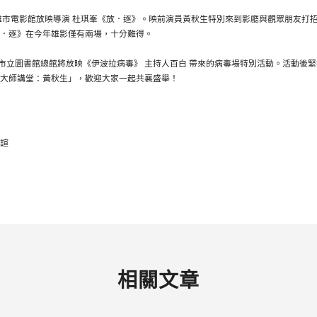
影在高雄市電影館放映導演 杜琪峯《放．逐》。映前演員黃秋生特別來到影廳與觀眾朋友
．逐》在今年雄影僅有兩場，十分難得。
在高雄市立圖書館總館將放映《伊波拉病毒》 主持人百白 帶來的病毒場特別活動。活動後緊
大師講堂：黃秋生」，歡迎大家一起共襄盛舉！
諠
相關文章
2025-11-03