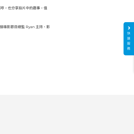
打招呼，也分享拍片中的趣事，值
接雄影節目總監 Ryan 主持、影
快
速
服
務
2025-11-03