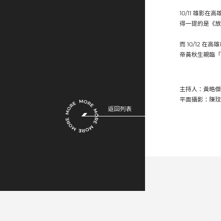
10/11 雄
得一提的是《放
而 10/12 
帝黃秋生親臨「
主持人：黃晧傑
平面攝影：陳玟
返回列表
2025-11-03
2025-11-03