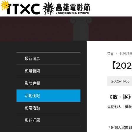
跳
:::
到
主
要
內
容
:::
:::
首頁
影展訊
最新消息
【20
影展新聞
2025-11-03
影展專欄
活動側記
《放．逐
焦點影人｜黃秋
影展活動
影迷好康
「謝謝大家來到高