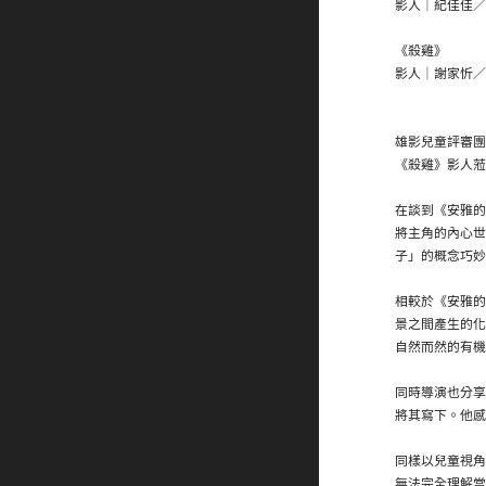
影人｜紀佳佳／
《殺雞》
影人｜謝家忻／
雄影兒童評審團
《殺雞》影人蒞
在談到《安雅的
將主角的內心世
子」的概念巧妙
相較於《安雅的
景之間產生的化
自然而然的有機
同時導演也分享
將其寫下。他感
同樣以兒童視角
無法完全理解當