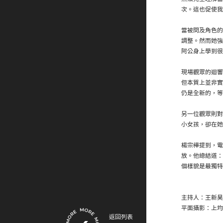
次。這也促使我
當被問及角色的
調整。然而她強
阿公身上學到很
現場觀眾的迴響
但本質上並非實
仍是全新的，等
另一位觀眾則對
小女孩，卻在她
楊宗樺提到，電
放。他總結道：
個樣貌是最獨特
主持人：王新昊
平面攝影：上均
返回列表