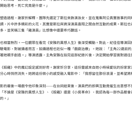
開始思考，死亡究竟是什麼。」
塑造過程，謝家忻解釋，團隊先選定了斯拉來飾演孫女，並在蒐集阿公真實故事的同
調，片中許多精彩的火花，其實是斯拉與資深演員喜翔之間自然互動的成果。斯拉也
多，並笑稱三隻「雞演員」比想像中還要乖巧聽話。
也相當熱烈。一位觀眾在看完《安雅的異想人生》後深受觸動。對此，紀佳佳導演回
驗電影，對被攝者而言，拍攝過程也近似一種「戲劇治療」。她說：「主角22歲前
著她親手創造。」導演透露，主角安雅在拍完這部紀錄片後，決定開始學習面對過往
《殺雞》中的魔幻設定感到好奇。謝家忻分享，這份靈感來自她小時候愛玩的扮家家
分心時悄然消失。她將這份微小的感受融入電影中：「我想留住那份浪漫，並希望將
影的最後一場戲令他印象深刻——在台詞結束後，演員們的即興互動竟催生出意想不
「不論是《安雅的異想人生》、《殺雞》還是《小房革命》，我認為每一部作品都會
的。」