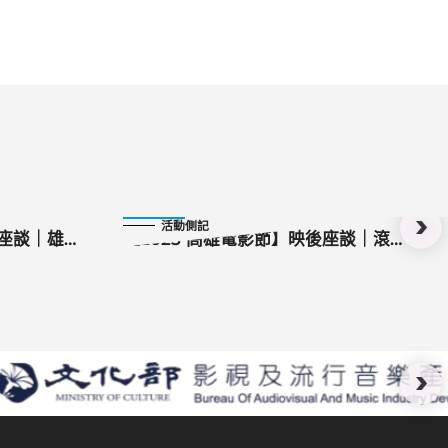
2025-11-03
活動側記
後座談｜雄
【2025 高雄電影節】映後座談｜滾
A《天使嘉
動的玻璃珠
修復他的身
》