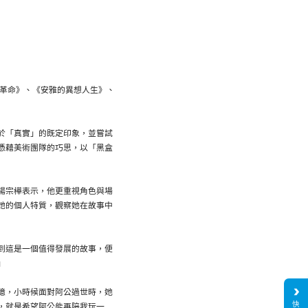
房革命》、《安雅的異想人生》、
於「真實」的既定印象，並嘗試
憑藉美術團隊的巧思，以「黑盒
楊宗樺表示，他更重視角色與場
她的個人特質，觀察她在故事中
到這是一個值得發展的故事，便
」
憶，小時候面對阿公過世時，她
快
，就是希望阿公能再陪我玩一