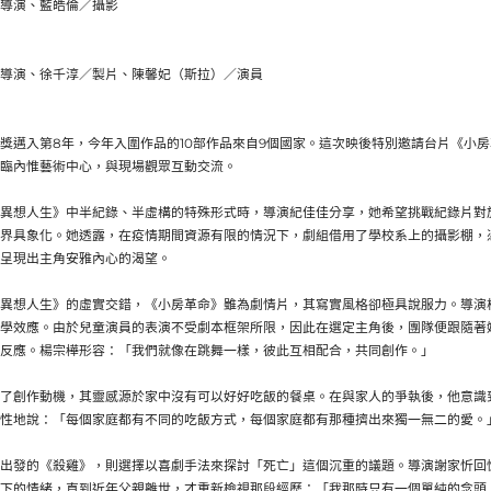
導演、藍皓倫／攝影
導演、徐千淳／製片、陳馨妃（斯拉）／演員
獎邁入第8年，今年入圍作品的10部作品來自9個國家。這次映後特別邀請台片《小
臨內惟藝術中心，與現場觀眾互動交流。
異想人生》中半紀錄、半虛構的特殊形式時，導演紀佳佳分享，她希望挑戰紀錄片對
界具象化。她透露，在疫情期間資源有限的情況下，劇組借用了學校系上的攝影棚，
呈現出主角安雅內心的渴望。
異想人生》的虛實交錯，《小房革命》雖為劇情片，其寫實風格卻極具說服力。導演
學效應。由於兒童演員的表演不受劇本框架所限，因此在選定主角後，團隊便跟隨著
反應。楊宗樺形容：「我們就像在跳舞一樣，彼此互相配合，共同創作。」
了創作動機，其靈感源於家中沒有可以好好吃飯的餐桌。在與家人的爭執後，他意識
性地說：「每個家庭都有不同的吃飯方式，每個家庭都有那種擠出來獨一無二的愛。
出發的《殺雞》，則選擇以喜劇手法來探討「死亡」這個沉重的議題。導演謝家忻回
下的情緒，直到近年父親離世，才重新檢視那段經歷：「我那時只有一個單純的念頭