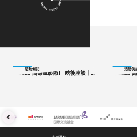
2025-11-03
2025-11-03
活動側記
活動側
【2025 高雄電影節】 映後座談｜
【2025
《去唱卡拉OK吧！》大感謝祭
雄拍2：
主》、《
斯》
:::