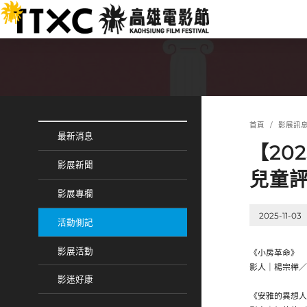
跳
:::
到
主
要
內
容
:::
:::
首頁
影展訊
最新消息
【20
影展新聞
兒童評
影展專欄
2025-11-03
活動側記
影展活動
《小房革命》
影人｜楊宗樺／
影迷好康
《安雅的異想人