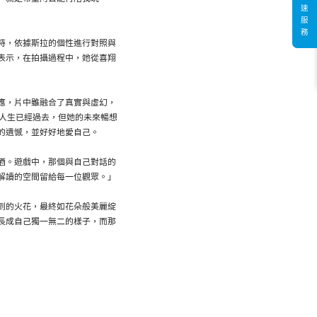
速
服
務
時，依據斯拉的個性進行對照與
表示，在拍攝過程中，她從喜翔
應，片中雖融合了真實與虛幻，
的人生已經過去，但她的未來暢想
的遺憾，並好好地愛自己。
酒。遊戲中，那個與自己對話的
解讀的空間留給每一位觀眾。」
到的火花，最終如花朵般美麗綻
長成自己獨一無二的樣子，而那