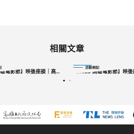
相關文章
2025-11-03
記
活動側記
 高雄電影節】映後座談｜高
【2025 高雄電影節】映
《內惟有個凱》、《百花公
影國際短片競賽：國際組 
假人的嘆息》、《人魚漢
年華》、《兒子死後我想
體》、《親愛的保齡球館