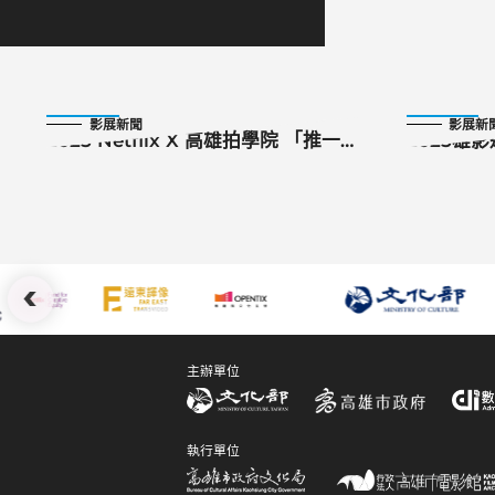
2025-09-19
2025-10-26
影展新聞
影展新
2025 Netflix X 高雄拍學院 「推一把
2025雄
工作坊」 高雄集結嚴藝文、杜政哲
的過客》
等鑽石講師陣容！ 從影集出發重磅推
出兩日超紮實課程！影視創作者夢想
起飛！
:::
主辦單位
執行單位