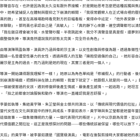
那聲音存在，也許是因為我太久沒有跟外界接觸，於是開始思考怎麼把這種孤獨與焦
中，她希望捕捉人在體制與壓抑之下崩潰的瞬間，「我很常觀察人在正式場合裡的壓
熹的臉」，甚至在高雄場勘時看見對方的巨幅看板，覺得命中註定，「他外表安靜，
來聊聊」。鄧筠熹也承認自己是「高敏人」：「真的靜下心來聽，連空調聲都可以清
「我在飯店裡會被冷氣、水管聲吵醒，半夜跳起來，我分不清聲音是真是假，還夢到
戲整個失神，導演竟然還說我的狀態太完美，完全符合角色」。
由導演陳珮盈執導，演員許乃涵與偉莉莎主演，以女性創傷與修復為題，透過象徵性
圍繞一名曾遭受性暴力的女性，透過與假人的互動「擁抱受過傷的自己」，她形容自
麗莎是主角的過去，而乃涵則是她的現在，其實三者是同一個人。」
導演一開始講得跟我理解不一樣！」她原以為角色單純是「修補假人」的行動者，後
到崩潰那場戲，把顏料抹在臉上的瞬間，我當下就定了，她跟假人就是同一個人。」
一個被侵害過的女孩，遇到修復師後產生情感，最後產生感情、一起逃跑。」她坦言
，「拍之前都會討論服裝和動作，導演也一直確認我是否舒服。」
李晏如執導，集結黃宇琳、朱芷瑩與金士傑共同演出，以「傳統與現代價值的拉扯」
當代女性在文化與家庭中的掙扎與成長。李晏如表示，黃宇琳與朱芷瑩都是她當年當
這個故事，一個象徵傳統的力量，一個代表現代的叛逆。」片中以京劇為背景，並以
代價值觀之間拉扯，這正是我想探討的問題——哪些傳統該被保留，哪些可以放下。
天后」的黃宇琳，被李晏如讚是「國寶級演員」，電影在後製剪接時大家都被她的表