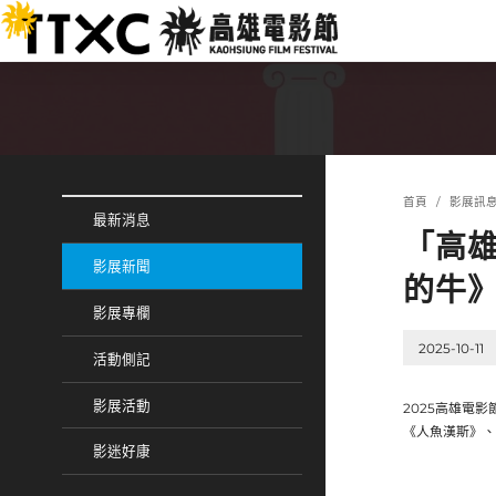
跳
:::
到
主
要
內
容
:::
:::
首頁
影展訊
最新消息
「高
影展新聞
的牛
影展專欄
2025-10-11
活動側記
影展活動
2025高雄電
《人魚漢斯》、
影迷好康