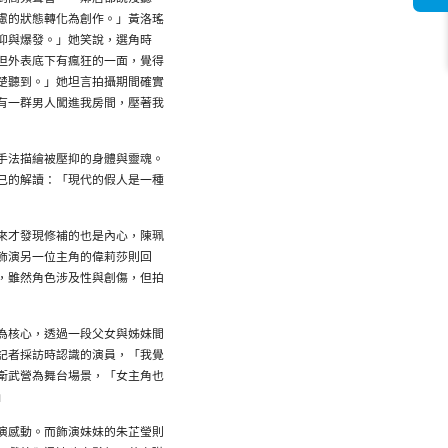
慮的狀態轉化為創作。」黃洛瑤
抑與爆發。」她笑說，選角時
但外表底下有瘋狂的一面，覺得
楚聽到。」她坦言拍攝期間確實
有一群男人闖進我房間，壓著我
手法描繪被壓抑的身體與靈魂。
己的解讀：「現代的假人是一種
來才發現修補的也是內心，陳珮
飾演另一位主角的偉莉莎則回
，雖然角色涉及性與創傷，但拍
為核心，透過一段父女與姊妹間
記者採訪時認識的演員，「我覺
衛武營為舞台場景，「女主角也
」
演感動。而飾演妹妹的朱芷瑩則