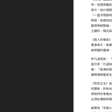
到，但我很確定
表示，拍片過程
「一直浮現鄧筠
夠怪，就想找他
變得神經緊繃，
之類的，隔天拍
《假人的嘆息》
導演表示，故事
被禁錮的靈魂，
許乃涵笑說：「
盈分享「乃涵拍
憶：「我演的是
攝現場相當安全
《百花公主》由
的關係，折射出
得她們非常適合
必須在傳統與現
被譽為「京劇小