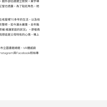
，戲外卻迅速建立默契。黃宇琳
芷瑩也透露，為了貼近角色，她
在老屋裡70多年的生活，以及他
次整修，如今漏水嚴重，去年颱
修補 維護家庭的狀況」。廖敬堯
我想這是父母特有的心情，嘴上
高雄市立圖書館總館、VR體感劇
agram與Facebook粉絲專