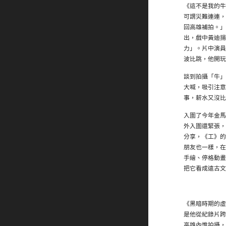
《這不是我的牛
可謂災難連連，
回高雄補拍。」
出，戲中黃迪揚
力」。片中演員
波比跳，他開玩
談到拍攝「牛」
大喊，吸引注意
事，薪水又沒比
入圍了今年金馬
外入圍還緊張，
分享，《工》的
朋友也一樣，在
手繪、停格動畫
把它看成遠古文
《黑暗時期的虛
是他從紀錄片跨
高雄內惟拍攝，