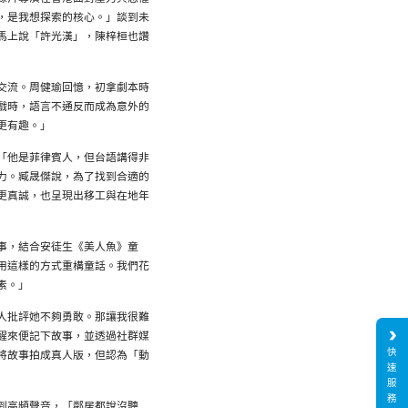
，是我想探索的核心。」談到未
馬上說「許光漢」，陳梓桓也讚
交流。周健瑜回憶，初拿劇本時
戲時，語言不通反而成為意外的
更有趣。」
「他是菲律賓人，但台語講得非
力。臧晟傑說，為了找到合適的
更真誠，也呈現出移工與在地年
事，結合安徒生《美人魚》童
用這樣的方式重構童話。我們花
素。」
人批評她不夠勇敢。那讓我很難
醒來便記下故事，並透過社群媒
快
將故事拍成真人版，但認為「動
速
服
務
到高頻聲音，「鄰居都說沒聽