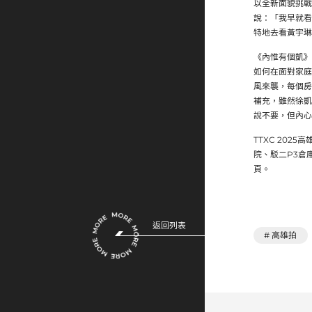
以全新面貌挑戰
說：「我早就看
特地去看黃宇琳
《內惟有個凱》
如何在面對家庭
風來襲，每個房
補充，雖然徐凱
說不要，但內心
TTXC 202
院、駁二P3倉庫
頁。
返回列表
# 高雄拍