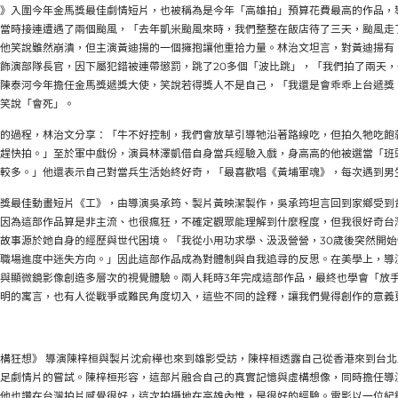
》入圍今年金馬獎最佳劇情短片，也被稱為是今年「高雄拍」預算花費最高的作品，
當時接連遭遇了兩個颱風，「去年凱米颱風來時，我們整整在飯店待了三天，颱風走
他笑說雖然崩潰，但主演黃迪揚的一個擁抱讓他重拾力量。林治文坦言，對黃迪揚有
飾演部隊長官，因下屬犯錯被連帶懲罰，跳了20多個「波比跳」，「我們拍了兩天，一
陳泰河今年擔任金馬獎遞獎大使，笑說若得獎人不是自己，「我還是會乖乖上台遞獎
笑說「會死」。
的過程，林治文分享：「牛不好控制，我們會放草引導牠沿著路線吃，但拍久牠吃飽
趕快拍。」至於軍中戲份，演員林澤凱借自身當兵經驗入戲，身高高的他被選當「班
較多。」他還表示自己對當兵生活始終好奇，「最喜歡唱《黃埔軍魂》，每次遇到男
獎最佳動畫短片《工》，由導演吳承筠、製片黃映潔製作，吳承筠坦言回到家鄉受到
因為這部作品算是非主流、也很瘋狂，不確定觀眾能理解到什麼程度，但我很好奇台
故事源於她自身的經歷與世代困境。「我從小用功求學、汲汲營營，30歲後突然開
職場進度中迷失方向。」因此這部作品成為對體制與自我追尋的反思。在美學上，導
與顯微鏡影像創造多層次的視覺體驗。兩人耗時3年完成這部作品，最終也學會「放
明的寓言，也有人從戰爭或難民角度切入，這些不同的詮釋，讓我們覺得創作的意義
構狂想》 導演陳梓桓與製片沈俞樺也來到雄影受訪，陳梓桓透露自己從香港來到台
足劇情片的嘗試。陳梓桓形容，這部片融合自己的真實記憶與虛構想像，同時擔任導
他也讚在台灣拍片感覺很好，這次拍攝地在高雄內惟，是很好的經驗。電影以一位紀