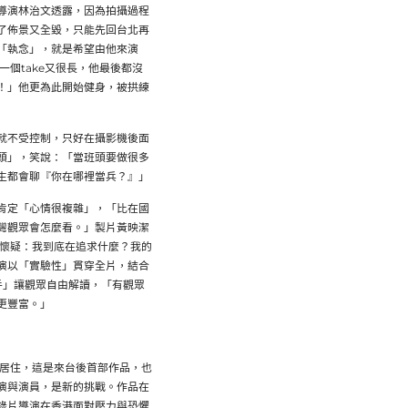
導演林治文透露，因為拍攝過程
了佈景又全毀，只能先回台北再
「執念」，就是希望由他來演
個take又很長，他最後都沒
！」他更為此開始健身，被拱練
就不受控制，只好在攝影機後面
頭」，笑說：「當班頭要做很多
生都會聊『你在哪裡當兵？』」
肯定「心情很複雜」，「比在國
灣觀眾會怎麼看。」製片黃映潔
始懷疑：我到底在追求什麼？我的
演以「實驗性」貫穿全片，結合
手」讓觀眾自由解讀，「有觀眾
更豐富。」
北居住，這是來台後首部作品，也
演與演員，是新的挑戰。作品在
錄片導演在香港面對壓力與恐懼