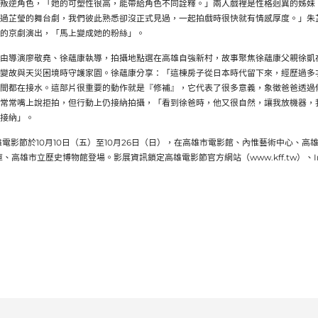
叛逆角色，「她的可塑性很高，能帶給角色不同詮釋。」兩人戲裡是性格迥異的姊妹
過芷瑩的舞台劇，我們彼此熟悉卻沒正式見過，一起拍戲時很快就有情感厚度。」朱
的京劇演出，「馬上變成她的粉絲」。
由導演廖敬堯、徐蘊康執導，拍攝地點選在高雄自強新村，故事聚焦徐蘊康父親徐凱
變故與天災困境時守護家園。徐蘊康分享：「這棟房子從日本時代留下來，經歷過多
間都在接水。這部片很重要的動作就是『修補』，它代表了很多意義，象徵爸爸透過
常常嘴上說拒拍，但行動上仍接納拍攝，「看到徐爸時，他又很自然，讓我放機器，
接納」。
5高雄電影節於10月10日（五）至10月26日（日），在高雄市電影館、內惟藝術中心、
、高雄市立歷史博物館登場。影展資訊鎖定高雄電影節官方網站（www.kff.tw）、Inst