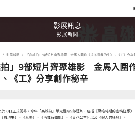
影展訊息
影展新聞
息
影展新聞
「高雄拍」9部短片齊聚雄影 金馬入圍作《這不是我的牛》、《工》分享
雄拍」9部短片齊聚雄影 金馬入圍
》、《工》分享創作秘辛
影節於10日正式開幕，今年「高雄拍」單元選映9部短片，包括《黑暗時期的虛構狂想
《看現場》、《耳鳴》、《內惟有個凱》、《百花公主》以及《假人的嘆息》。