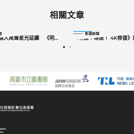
相關文章
2025-10-18
聞
影展新聞
影邁入尾聲星光延續 《明日
《琳達！琳達！ 4K修復
亞洲首映劇組齊聚港都
日本名導山下敦弘親臨雄
堂」
C