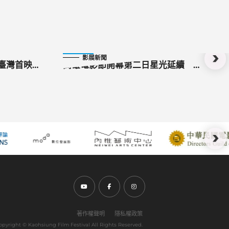
2025-10-11
影展新聞
》臺灣首映
高雄電影節開幕第二日星光延續
影「導演講
「焦點影人」黃秋生讚高雄：漂亮有
文化 《不赦之罪》導演曝「以黃秋生
為原型發想」 苦改劇本力邀影帝直
呼「美夢成真」
前往Youtube頻道(另開新視窗)
前往Facebook粉絲團(另開新視窗)
前往Instagram粉絲團(另開新視窗)
著作權聲明
隱私權政策
opyright ©︎ Kaohsiung Film Festival All Rights Reserved.