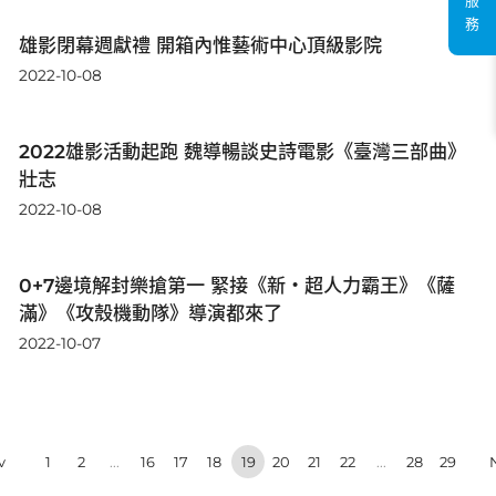
服
務
雄影閉幕週獻禮 開箱內惟藝術中心頂級影院
2022-10-08
2022雄影活動起跑 魏導暢談史詩電影《臺灣三部曲》
壯志
2022-10-08
0+7邊境解封樂搶第一 緊接《新‧超人力霸王》《薩
滿》《攻殼機動隊》導演都來了
2022-10-07
1
2
...
16
17
18
19
20
21
22
...
28
29