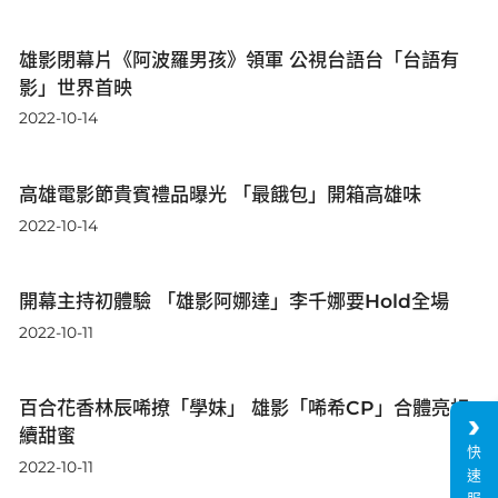
雄影閉幕片《阿波羅男孩》領軍 公視台語台「台語有
影」世界首映
2022-10-14
高雄電影節貴賓禮品曝光 「最餓包」開箱高雄味
2022-10-14
開幕主持初體驗 「雄影阿娜達」李千娜要Hold全場
2022-10-11
百合花香林辰唏撩「學妹」 雄影「唏希CP」合體亮相
續甜蜜
快
2022-10-11
速