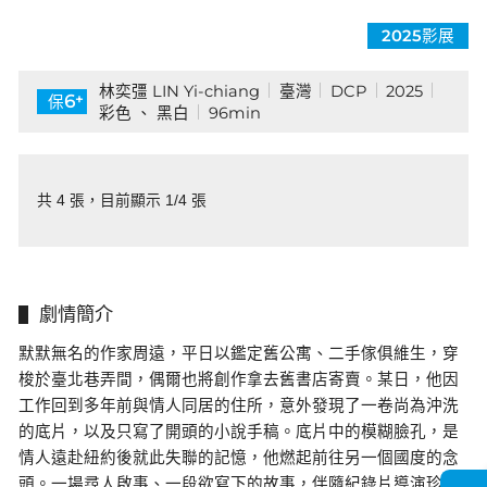
2025影展
林奕彊 LIN Yi-chiang
臺灣
DCP
2025
+
6
保
彩色 、 黑白
96min
共 4 張，目前顯示 1/4 張
劇情簡介
默默無名的作家周遠，平日以鑑定舊公寓、二手傢俱維生，穿
梭於臺北巷弄間，偶爾也將創作拿去舊書店寄賣。某日，他因
工作回到多年前與情人同居的住所，意外發現了一卷尚為沖洗
的底片，以及只寫了開頭的小說手稿。底片中的模糊臉孔，是
情人遠赴紐約後就此失聯的記憶，他燃起前往另一個國度的念
頭。一場尋人啟事、一段欲寫下的故事，伴隨紀錄片導演珍的