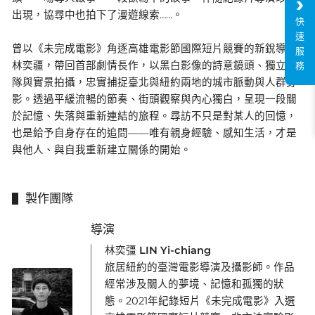
出現，協尋中也拍下了漫遊線索……。
快
速
曾以《未完成電影》角逐高雄電影節國際短片競賽的新銳導演
服
林奕疆，帶回首部劇情長作，以黑白影像的詩意鏡頭、獨立團
務
隊與實景拍攝，忠實捕捉臺北與紐約兩地的城市脈動與人群身
影。透過平緩流暢的節奏、街頭觀察與內心獨白，呈現一段關
於記憶、失落與重新連結的旅程。尋訪不只是對某人的回憶，
也是給予自身存在的追問——唯有親身經驗、感知生活，才是
與他人、與自我重新建立關係的開始。
製作團隊
導演
林奕彊 LIN Yi-chiang
旅居紐約的臺灣電影導演及攝影師。作品
經常涉及關人的夢境、記憶和孤獨的狀
態。2021年紀錄短片《未完成電影》入選