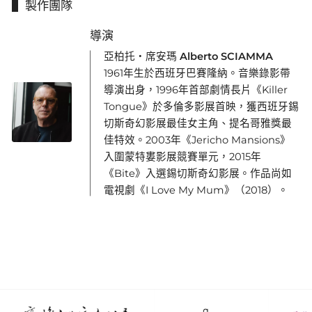
製作團隊
導演
亞柏托・席安瑪 Alberto SCIAMMA
1961年生於西班牙巴賽隆納。音樂錄影帶
導演出身，1996年首部劇情長片《Killer
Tongue》於多倫多影展首映，獲西班牙錫
切斯奇幻影展最佳女主角、提名哥雅獎最
佳特效。2003年《Jericho Mansions》
入圍蒙特婁影展競賽單元，2015年
《Bite》入選錫切斯奇幻影展。作品尚如
電視劇《I Love My Mum》（2018）。