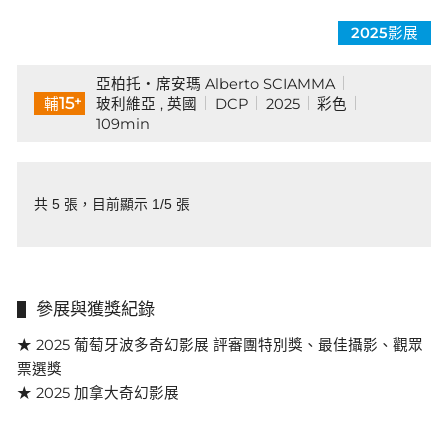
2025影展
亞柏托・席安瑪 Alberto SCIAMMA
+
15
玻利維亞 , 英國
DCP
2025
彩色
輔
109min
共 5 張，目前顯示 1/5 張
參展與獲獎紀錄
★ 2025 葡萄牙波多奇幻影展 評審團特別獎、最佳攝影、觀眾
票選獎
★ 2025 加拿大奇幻影展