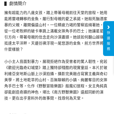
劇情簡介
擁有超能力的八歲女孩，踏上帶著母親前往天堂的旅程。她用
能將靈魂轉移的金魚，履行對母親的愛之承諾。她殺死酗酒家
暴的父親，離開偏遠山村。一位精疲力竭的警察追緝著她，她
從一位老牧師的破卡車跳上滿載女摔角手的巴士；她讓星星指
快
引方向，帶著母親的信念走向沙漠盡頭。她該如何翻山越嶺，
速
抵達太平洋畔，天邊彷彿浮現一尾悠游的金魚，前方世界將是
服
務
什麼樣貌？
小小主人翁面對暴力，展現拒絕作為受害者的驚人韌性，宛若
《歡迎光臨奇幻城堡》踏上獨特卻殘酷的現實童話。本片於玻
利維亞安地斯山脈上沙漠拍攝，攝影完美融合寫實主義與奇幻
美學，將土地乾旱的山村、百無聊賴的小鎮、絢麗奪目的女摔
角手巴士等，化作《野獸冒險樂園》般魔幻旅程。女主角純真
卻能創造奇蹟的神色，堪比《南方野獸樂園》遠超同齡的演
技，更在出乎意料外的故事間，找尋何為天堂。