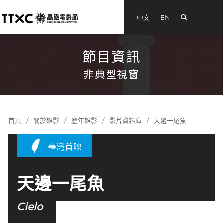
搜尋
中文
EN
menu
節目資訊
非典型視窗
首頁
關於雄影
歷年雄影
影片資料庫
天邊一尾魚
臺灣首映
天邊一尾魚
Cielo