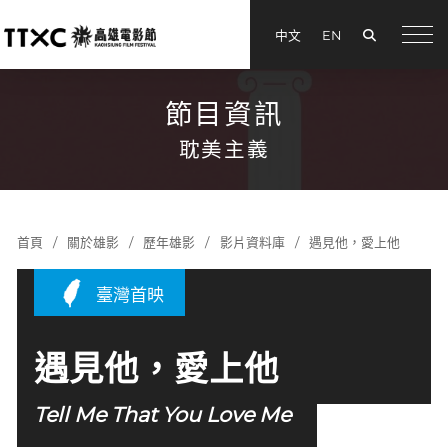
搜尋
中文
EN
menu
節目資訊
耽美主義
首頁
關於雄影
歷年雄影
影片資料庫
遇見他，愛上他
臺灣首映
遇見他，愛上他
Tell Me That You Love Me