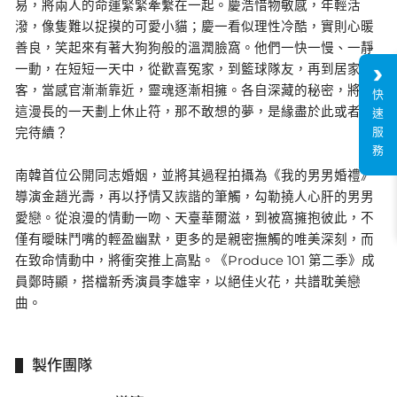
易，將兩人的命運緊緊牽繫在一起。慶浩惜物敏感，年輕活
潑，像隻難以捉摸的可愛小貓；慶一看似理性冷酷，實則心暖
善良，笑起來有著大狗狗般的溫潤臉窩。他們一快一慢、一靜
一動，在短短一天中，從歡喜冤家，到籃球隊友，再到居家訪
客，當感官漸漸靠近，靈魂逐漸相擁。各自深藏的秘密，將為
快
這漫長的一天劃上休止符，那不敢想的夢，是緣盡於此或者未
速
服
完待續？
務
南韓首位公開同志婚姻，並將其過程拍攝為《我的男男婚禮》
導演金趙光壽，再以抒情又詼諧的筆觸，勾勒撓人心肝的男男
愛戀。從浪漫的情動一吻、天臺華爾滋，到被窩擁抱彼此，不
僅有曖昧鬥嘴的輕盈幽默，更多的是親密撫觸的唯美深刻，而
在致命情動中，將衝突推上高點。《Produce 101 第二季》成
員鄭時顯，搭檔新秀演員李雄宰，以絕佳火花，共譜耽美戀
曲。
製作團隊