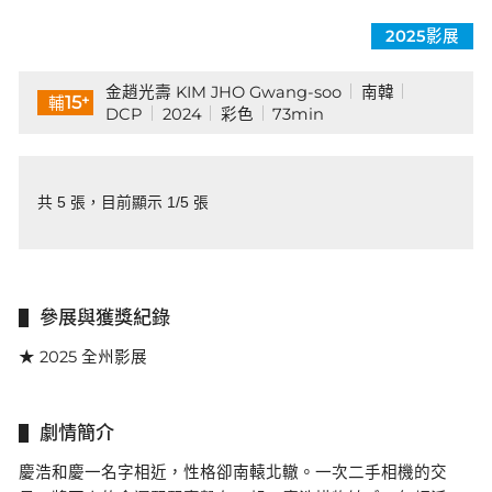
2025影展
金趙光壽 KIM JHO Gwang-soo
南韓
+
15
輔
DCP
2024
彩色
73min
共 5 張，目前顯示 1/5 張
參展與獲獎紀錄
★ 2025 全州影展
劇情簡介
慶浩和慶一名字相近，性格卻南轅北轍。一次二手相機的交