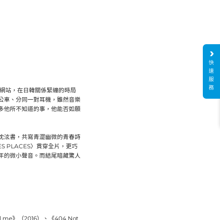
快
速
服
務
源網站，在日韓關係緊繃的時局
公車、分同一對耳機，雖然音樂
多他所不知道的事，他能否如願
沈泫書，共寫青澀幽微的青春詩
S PLACES〉貫穿全片，更巧
年的微小聲音。而結尾暗藏驚人
me》（2016）、《404 Not