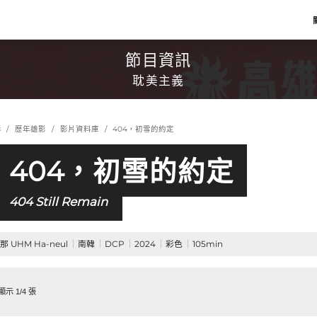
節目資訊
耽美主義
影
歷年雄影
影片資料庫
404，初雪的約定
404，初雪的約定
404 Still Remain
那 UHM Ha-neul
南韓
DCP
2024
彩色
105min
示 1/4 張