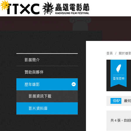
跳
:::
到
主
要
內
容
:::
:::
首頁
關於雄
影展簡介
贊助與夥伴
臺灣首映
歷年雄影
影展資訊下載
6
+
保
嚴何
影片資料庫
共 4 張，目前顯