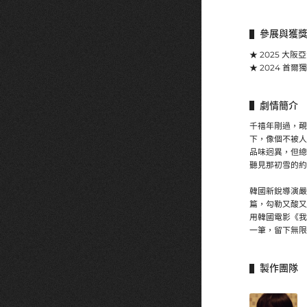
參展與獲
★ 2025 大阪
★ 2024 首爾
劇情簡介
千禧年剛過，靦
下，像個不被人
品味迥異，但總
聽見那初雪的約
韓國新銳導演嚴
篇，勾勒又酸又甜
用韓國電影《我
一筆，留下無限
製作團隊