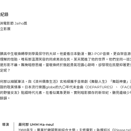
獎紀錄
亞洲電影節 Jaiho獎
獨立影展
腆高中生敬煥轉學到學風保守的大邱。他愛看日本動漫、聽J-POP音樂，更自架音
理解的怪胎，唯有那溫潤笑容的同桌男孩在民，某天闖進了他的世界。他們坐同一班
是形影不離。難掩暗戀思緒，當敬煥終於鼓起勇氣坦露心跡時，卻發現在民壓抑著更
定呢？
何那以細膩筆法，與《濟州偶像生活》玄祐碩攜手音樂劇《舞動人生》「舞蹈神童」
的耽美情事。日本流行樂團globe的九〇年代末金曲〈DEPARTURES〉、〈FACE
的野蠻女友》點綴時代元素，在看似萬象更新、實則暗影猶存的新世紀，聽見邊緣少
餘韻。
導演
嚴何那 UHM Ha-neul
1988年生，畢業於韓國藝術綜合大學，主修電影。執導短片《Please tell 