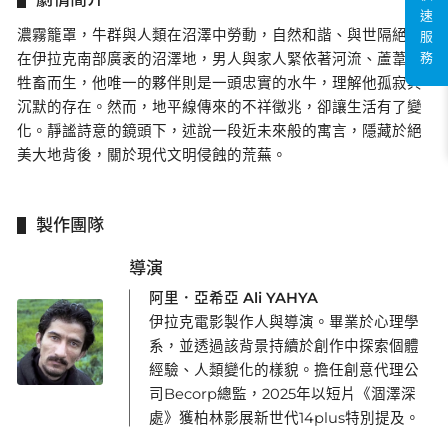
速
濃霧籠罩，牛群與人類在沼澤中勞動，自然和諧、與世隔絕。
服
務
在伊拉克南部廣袤的沼澤地，男人與家人緊依著河流、蘆葦與
牲畜而生，他唯一的夥伴則是一頭忠實的水牛，理解他孤寂與
沉默的存在。然而，地平線傳來的不祥徵兆，卻讓生活有了變
化。靜謐詩意的鏡頭下，述說一段近未來般的寓言，隱藏於絕
美大地背後，關於現代文明侵蝕的荒蕪。
製作團隊
導演
阿里．亞希亞 Ali YAHYA
伊拉克電影製作人與導演。畢業於心理學
系，並透過該背景持續於創作中探索個體
經驗、人類變化的樣貌。擔任創意代理公
司Becorp總監，2025年以短片《涸澤深
處》獲柏林影展新世代14plus特別提及。