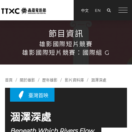
搜尋
中文
EN
menu
節目資訊
雄影國際短片競賽
雄影國際短片競賽：國際組 G
首頁
關於雄影
歷年雄影
影片資料庫
涸澤深處
臺灣首映
涸澤深處
Beneath Which Rivers Flow