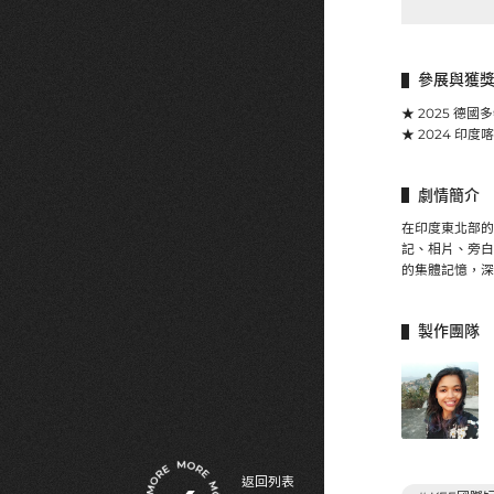
參展與獲
★ 2025 德
★ 2024 印
劇情簡介
在印度東北部的
記、相片、旁白
的集體記憶，深
製作團隊
返回列表