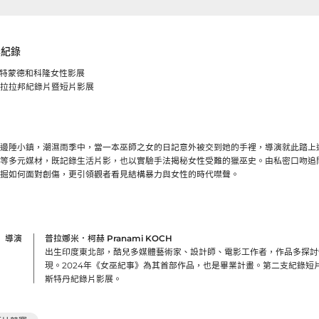
獎紀錄
國多特蒙德和科隆女性影展
度喀拉拉邦紀錄片暨短片影展
邊陲小鎮，潮濕雨季中，當一本巫師之女的日記意外被交到她的手裡，導演就此踏上
等多元媒材，既記錄生活片影，也以實驗手法揭秘女性受難的獵巫史。由私密口吻追
掘如何面對創傷，更引領觀者看見結構暴力與女性的時代噤聲。
導演
普拉娜米．柯赫 Pranami KOCH
出生印度東北部，酷兒多媒體藝術家、設計師、電影工作者，作品多探討
現。2024年《女巫紀事》為其首部作品，也是畢業計畫。第二支紀錄短片《Ec
斯特丹紀錄片影展。