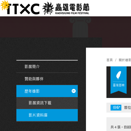
跳
:::
到
主
要
內
容
:::
:::
首頁
關於雄
影展簡介
贊助與夥伴
臺灣首映
歷年雄影
影展資訊下載
6
+
保
普拉
影片資料庫
共 4 張，目前顯