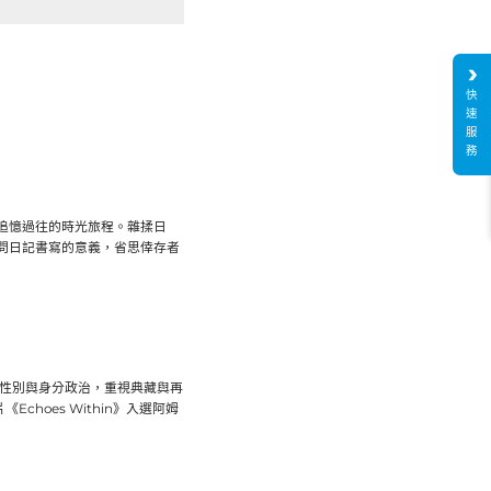
快
速
服
務
追憶過往的時光旅程。雜揉日
問日記書寫的意義，省思倖存者
性別與身分政治，重視典藏與再
hoes Within》入選阿姆