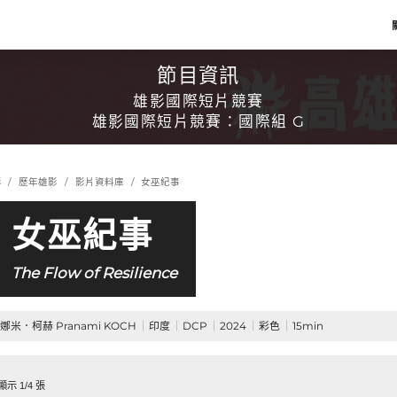
節目資訊
雄影國際短片競賽
雄影國際短片競賽：國際組 G
影
歷年雄影
影片資料庫
女巫紀事
女巫紀事
The Flow of Resilience
娜米．柯赫 Pranami KOCH
印度
DCP
2024
彩色
15min
示 1/4 張