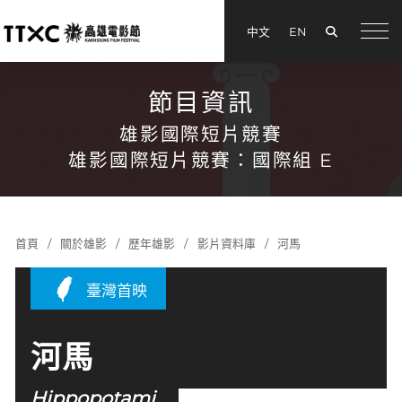
搜尋
中文
EN
menu
節目資訊
雄影國際短片競賽
雄影國際短片競賽：國際組 E
首頁
關於雄影
歷年雄影
影片資料庫
河馬
臺灣首映
河馬
Hippopotami