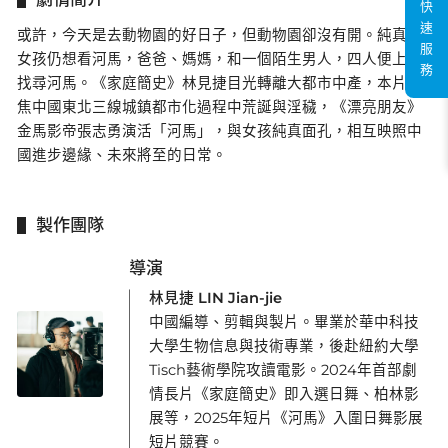
快
速
或許，今天是去動物園的好日子，但動物園卻沒有開。純真小
服
女孩仍想看河馬，爸爸、媽媽，和一個陌生男人，四人便上路
務
找尋河馬。《家庭簡史》林見捷目光轉離大都市中產，本片聚
焦中國東北三線城鎮都市化過程中荒誕與淫穢，《漂亮朋友》
金馬影帝張志勇演活「河馬」，與女孩純真面孔，相互映照中
國進步邊緣、未來將至的日常。
製作團隊
導演
林見捷 LIN Jian-jie
中國編導、剪輯與製片。畢業於華中科技
大學生物信息與技術專業，後赴紐約大學
Tisch藝術學院攻讀電影。2024年首部劇
情長片《家庭簡史》即入選日舞、柏林影
展等，2025年短片《河馬》入圍日舞影展
短片競賽。