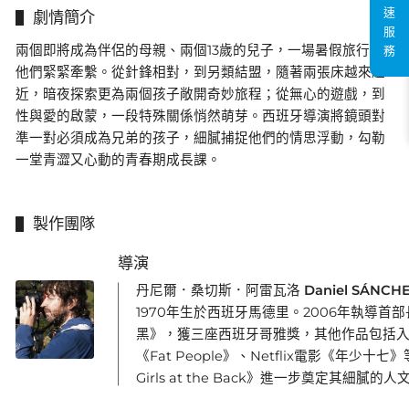
速
劇情簡介
服
兩個即將成為伴侶的母親、兩個13歲的兒子，一場暑假旅行將
務
他們緊緊牽繫。從針鋒相對，到另類結盟，隨著兩張床越來越
近，暗夜探索更為兩個孩子敞開奇妙旅程；從無心的遊戲，到
性與愛的啟蒙，一段特殊關係悄然萌芽。西班牙導演將鏡頭對
準一對必須成為兄弟的孩子，細膩捕捉他們的情思浮動，勾勒
一堂青澀又心動的青春期成長課。
製作團隊
導演
丹尼爾．桑切斯．阿雷瓦洛 Daniel SÁNCHE
1970年生於西班牙馬德里。2006年執導首
黑》，獲三座西班牙哥雅獎，其他作品包括
《Fat People》、Netflix電影《年少十七
Girls at the Back》進一步奠定其細膩的