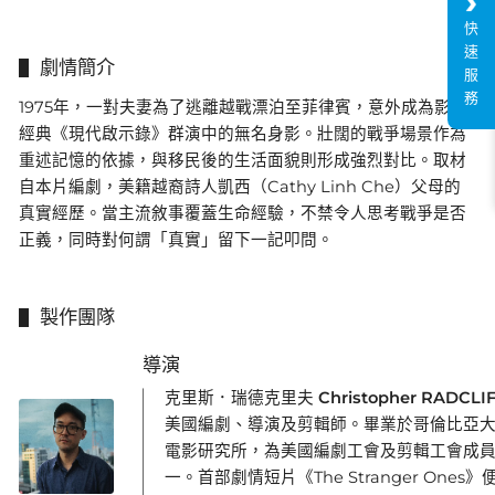
快
速
劇情簡介
服
務
1975年，一對夫妻為了逃離越戰漂泊至菲律賓，意外成為影史
經典《現代啟示錄》群演中的無名身影。壯闊的戰爭場景作為
重述記憶的依據，與移民後的生活面貌則形成強烈對比。取材
自本片編劇，美籍越裔詩人凱西（Cathy Linh Che）父母的
真實經歷。當主流敘事覆蓋生命經驗，不禁令人思考戰爭是否
正義，同時對何謂「真實」留下一記叩問。
製作團隊
導演
克里斯．瑞德克里夫 Christopher RADCLIF
美國編劇、導演及剪輯師。畢業於哥倫比亞
電影研究所，為美國編劇工會及剪輯工會成
一。首部劇情短片《The Stranger Ones》