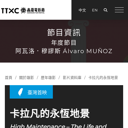
搜尋
中文
EN
menu
節目資訊
年度節目
阿瓦洛．穆謬斯 Álvaro MUÑOZ
首頁
關於雄影
歷年雄影
影片資料庫
卡拉凡的永恆地景
臺灣首映
卡拉凡的永恆地景
High Maintenance – The Life and