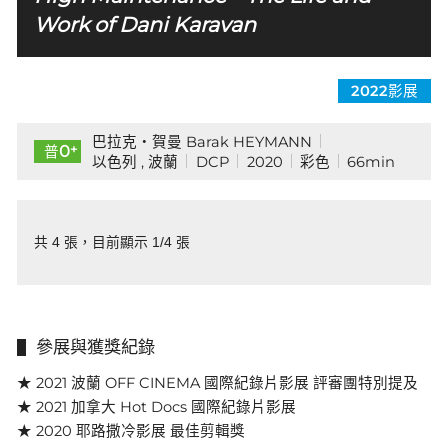
Work of Dani Karavan
2022影展
巴拉克・賀曼 Barak HEYMANN
+
0
普
以色列 , 波蘭
DCP
2020
彩色
66min
共 4 張，目前顯示 1/4 張
參展與獲獎紀錄
★ 2021 波蘭 OFF CINEMA 國際紀錄片影展 評審團特別提及
★ 2021 加拿大 Hot Docs 國際紀錄片影展
★ 2020 耶路撒冷影展 最佳剪輯獎