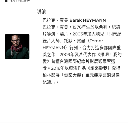
導演
巴拉克・賀曼 Barak HEYMANN
巴拉克・賀曼，1976年生於以色列，紀錄
片導演、製片，2003年加入胞兄「同志紀
錄片大師」托默・賀曼（Tomer
HEYMANN）行列，合力打造多部國際獲
獎之作。2009年製片代表作《攝吧！我的
愛》曾獲台灣國際紀錄片影展觀眾票選
獎。2016年以導演作品《誰來愛我》奪得
柏林影展「電影大觀」單元觀眾票選最佳
紀錄片。