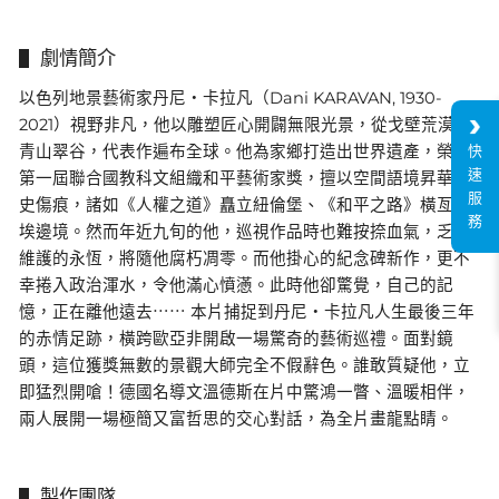
劇情簡介
以色列地景藝術家丹尼・卡拉凡（Dani KARAVAN, 1930-
2021）視野非凡，他以雕塑匠心開闢無限光景，從戈壁荒漠到
青山翠谷，代表作遍布全球。他為家鄉打造出世界遺產，榮獲
快
速
第一屆聯合國教科文組織和平藝術家獎，擅以空間語境昇華歷
服
史傷痕，諸如《人權之道》矗立紐倫堡、《和平之路》橫亙以
務
埃邊境。然而年近九旬的他，巡視作品時也難按捺血氣，乏人
維護的永恆，將隨他腐朽凋零。而他掛心的紀念碑新作，更不
幸捲入政治渾水，令他滿心憤懣。此時他卻驚覺，自己的記
憶，正在離他遠去⋯⋯ 本片捕捉到丹尼・卡拉凡人生最後三年
的赤情足跡，橫跨歐亞非開啟一場驚奇的藝術巡禮。面對鏡
頭，這位獲獎無數的景觀大師完全不假辭色。誰敢質疑他，立
即猛烈開嗆！德國名導文溫德斯在片中驚鴻一瞥、溫暖相伴，
兩人展開一場極簡又富哲思的交心對話，為全片畫龍點睛。
製作團隊