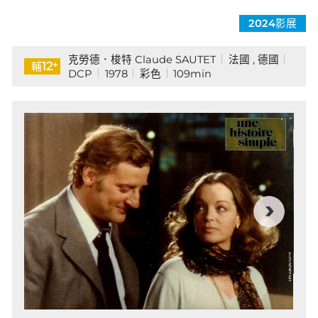
2024影展
克勞德．梭特 Claude SAUTET
法國 , 德國
+
12
輔
DCP
1978
彩色
109min