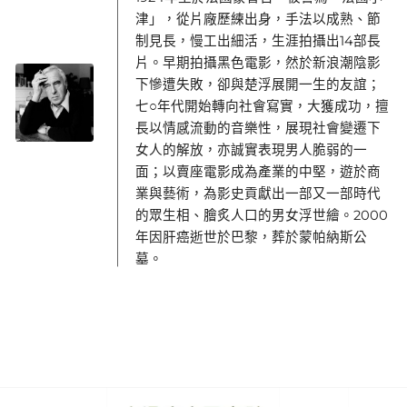
津」，從片廠歷練出身，手法以成熟、節
制見長，慢工出細活，生涯拍攝出14部長
片。早期拍攝黑色電影，然於新浪潮陰影
下慘遭失敗，卻與楚浮展開一生的友誼；
七○年代開始轉向社會寫實，大獲成功，擅
長以情感流動的音樂性，展現社會變遷下
女人的解放，亦誠實表現男人脆弱的一
面；以賣座電影成為產業的中堅，遊於商
業與藝術，為影史貢獻出一部又一部時代
的眾生相、膾炙人口的男女浮世繪。2000
年因肝癌逝世於巴黎，葬於蒙帕納斯公
墓。