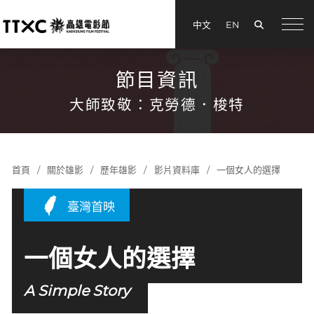
搜尋
中文
EN
menu
節目資訊
大師致敬：克勞德．梭特
首頁
關於雄影
歷年雄影
影片資料庫
一個女人的選擇
臺灣首映
一個女人的選擇
A Simple Story