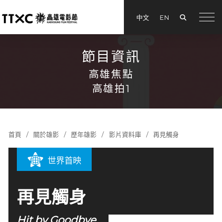
搜尋
中文
EN
menu
節目資訊
高雄焦點
高雄拍1
首頁
關於雄影
歷年雄影
影片資料庫
再見觸身
世界首映
再見觸身
Hit by Goodbye