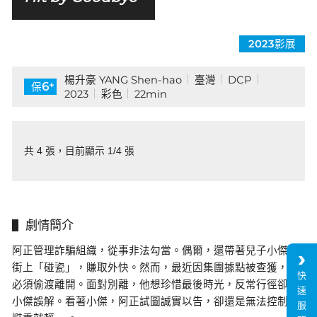
2023影展
楊升豪 YANG Shen-hao
臺灣
DCP
+
6
保
2023
彩色
22min
共 4 張，目前顯示 1/4 張
劇情簡介
阿正管理詐騙組織，從事非法勾當。偶爾，還帶著兒子小傑在
街上「碰瓷」，賺取外快。然而，最近因集團據點被查獲，他
快
必須偷渡離開。面對別離，他想珍惜最後時光，反常行徑卻招
速
小傑誤解。看著小傑，阿正試圖誠實以告，卻還是無法控制地
服