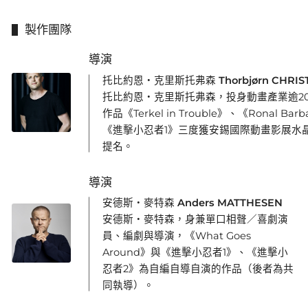
製作團隊
導演
托比約恩・克里斯托弗森 Thorbjørn CHRIS
托比約恩・克里斯托弗森，投身動畫產業逾2
作品《Terkel in Trouble》、《Ronal Bar
《進擊小忍者1》三度獲安錫國際動畫影展水
提名。
導演
安德斯・麥特森 Anders MATTHESEN
安德斯・麥特森，身兼單口相聲／喜劇演
員、編劇與導演，《What Goes
Around》與《進擊小忍者1》、《進擊小
忍者2》為自編自導自演的作品（後者為共
同執導）。