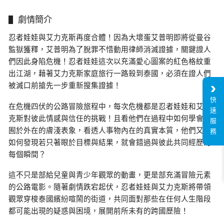
劇情簡介
忍者娃娃與艾力克斯再度合體！因為大壞蛋艾普明即將從曼谷
監獄獲釋，艾普明為了脫罪不惜動用律師消滅證據，關鍵證人
們因此身陷危機！忍者娃娃這次以充滿愛心圖案的紅色格紋重
出江湖，藉著艾力克斯家庭旅行一路殺到泰國，必須在證人們
被滅口前搶先一步重新搜集證據！
快
在危機四伏的公路冒險旅程中，每次危機都是忍者娃娃和艾力
速
克斯對彼此情感與信任的挑戰！且看他們在過程中如何學會不
服
囿於外在的膚淺表象，看透人事物內在的真實本質，他們又是
務
如何發現若只著眼於目標與結果，就會錯過與彼此共同經歷的
每個瞬間？
這不只是部給兒童與青少年觀眾的動畫，更是部充滿冒險元素
的公路電影。隨著劇情跌宕起伏，忍者娃娃與艾力克斯將帶領
觀眾穿梭泰國繽紛喧鬧的街道，共同面對那些在任何人生階段
都可能出現的疑惑與困境，展開前所未有的跨國歷險！