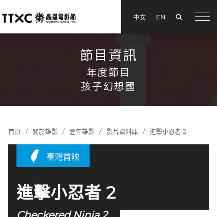
搜尋
中文
EN
menu
節目資訊
年度節目
孩子幻想國
首頁
關於雄影
歷年雄影
影片資料庫
進擊小忍者 2
臺灣首映
進擊小忍者 2
Checkered Ninja 2