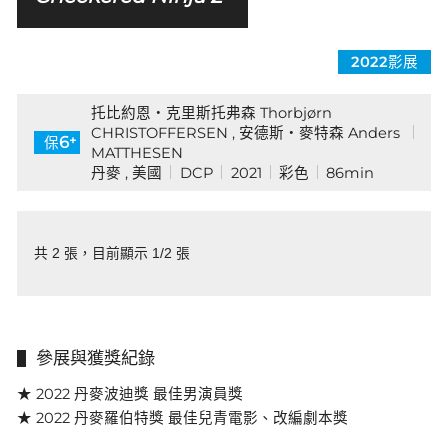
2022影展
托比約恩・克里斯托弗森 Thorbjørn
CHRISTOFFERSEN , 安德斯・麥特森 Anders
+
6
保
MATTHESEN
丹麥 , 美國
DCP
2021
彩色
86min
共 2 張，目前顯示 1/2 張
參展與獲獎紀錄
★ 2022 丹麥波迪獎 最佳男演員獎
★ 2022 丹麥羅伯特獎 最佳兒青電影、改編劇本獎