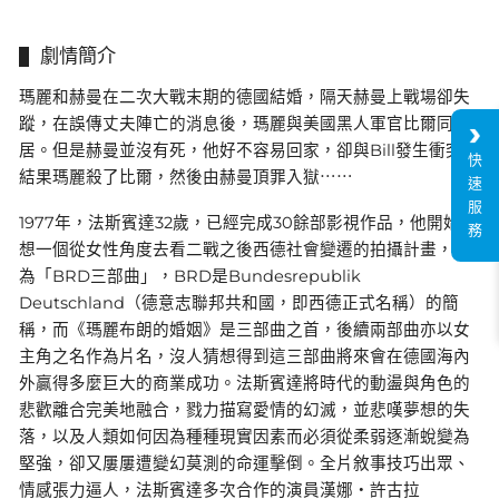
劇情簡介
瑪麗和赫曼在二次大戰末期的德國結婚，隔天赫曼上戰場卻失
蹤，在誤傳丈夫陣亡的消息後，瑪麗與美國黑人軍官比爾同
居。但是赫曼並沒有死，他好不容易回家，卻與Bill發生衝突，
快
結果瑪麗殺了比爾，然後由赫曼頂罪入獄⋯⋯
速
服
1977年，法斯賓達32歲，已經完成30餘部影視作品，他開始構
務
想一個從女性角度去看二戰之後西德社會變遷的拍攝計畫，稱
為「BRD三部曲」，BRD是Bundesrepublik
Deutschland（德意志聯邦共和國，即西德正式名稱）的簡
稱，而《瑪麗布朗的婚姻》是三部曲之首，後續兩部曲亦以女
主角之名作為片名，沒人猜想得到這三部曲將來會在德國海內
外贏得多麼巨大的商業成功。法斯賓達將時代的動盪與角色的
悲歡離合完美地融合，戮力描寫愛情的幻滅，並悲嘆夢想的失
落，以及人類如何因為種種現實因素而必須從柔弱逐漸蛻變為
堅強，卻又屢屢遭變幻莫測的命運擊倒。全片敘事技巧出眾、
情感張力逼人，法斯賓達多次合作的演員漢娜・許古拉