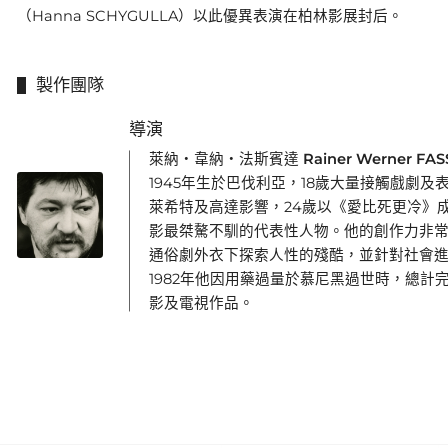
（Hanna SCHYGULLA）以此優異表演在柏林影展封后。
製作團隊
導演
萊納・韋納・法斯賓達 Rainer Werner FAS
1945年生於巴伐利亞，18歲大量接觸戲劇及
萊希特及高達影響，24歲以《愛比死更冷》
影最桀驁不馴的代表性人物。他的創作力非
通俗劇外衣下探索人性的殘酷，並針對社會
1982年他因用藥過量於慕尼黑過世時，總計
影及電視作品。