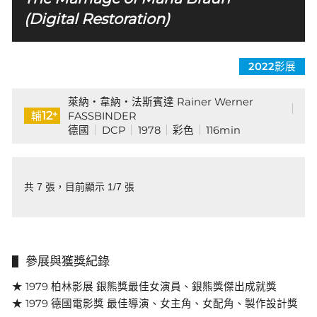
(Digital Restoration)
2022影展
萊納・韋納・法斯賓達 Rainer Werner
+
12
FASSBINDER
輔
德國
DCP
1978
彩色
116min
共 7 張，目前顯示 1/7 張
參展與獲獎紀錄
★ 1979 柏林影展 銀熊獎最佳女演員、銀熊獎傑出成就獎
★ 1979 德國電影獎 最佳導演、女主角、女配角、製作設計獎