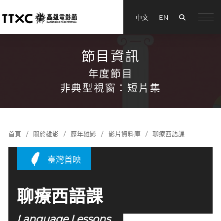
搜尋
中文
EN
menu
節目資訊
年度節目
非典型視窗：短片集
首頁
關於雄影
歷年雄影
影片資料庫
聊療西語課
臺灣首映
聊療西語課
Language Lessons