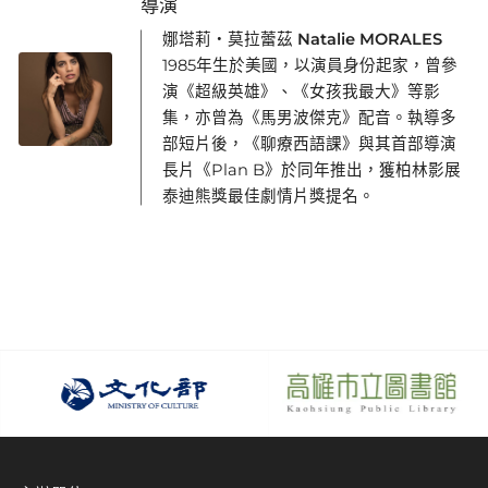
導演
娜塔莉・莫拉蕾茲 Natalie MORALES
1985年生於美國，以演員身份起家，曾參
演《超級英雄》、《女孩我最大》等影
集，亦曾為《馬男波傑克》配音。執導多
部短片後，《聊療西語課》與其首部導演
長片《Plan B》於同年推出，獲柏林影展
泰迪熊獎最佳劇情片獎提名。