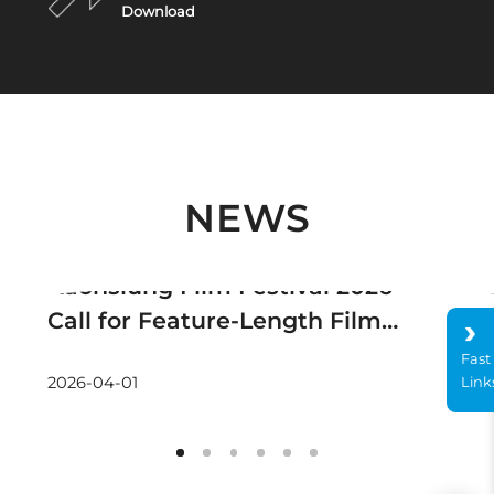
Download
NEWS
Announcement
Kaohsiung Film Festival 2026
Call for Feature-Length Films
(Non-Competition)
Fast
Link
2026-04-01
2