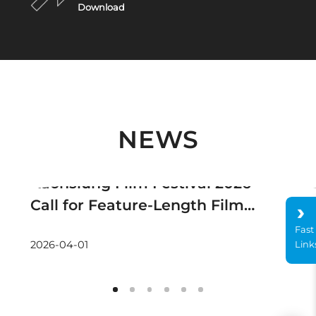
Download
NEWS
Announcement
Kaohsiung Film Festival 2026
Call for Feature-Length Films
(Non-Competition)
Fast
Link
2026-04-01
2