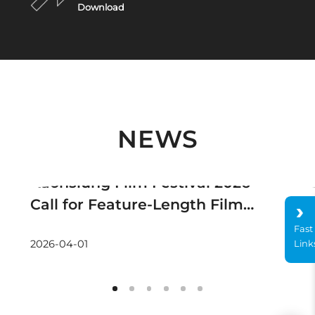
Download
NEWS
Announcement
Kaohsiung Film Festival 2026
Call for Feature-Length Films
(Non-Competition)
Fast
Link
2026-04-01
2