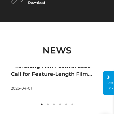
Download
NEWS
Announcement
Kaohsiung Film Festival 2026
Call for Feature-Length Films
(Non-Competition)
Fast
Link
2026-04-01
2