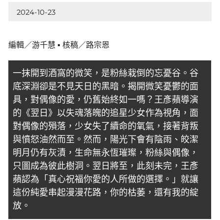
2024-10-23
編輯／游千慧 ▪ 核稿／路宗恩
一抹開到酒窩的微笑，是粉絲栽倒的忘憂谷。谷
底深淵卻是不見天日的黑暗。揭開微笑憂鬱的面
具，對偶像的愛，仍舊始終如一嗎？王彥蘋導演
的《翌日》以失魂落魄的追星少女作為視角，面
對偶像的殞落，少女失了續命的氧氣，接著背叛
與憤怒油然而至。然而，陽光下會有陰雨、皎潔
明月仍有灰漬，生命無永恆璀璨，粉絲與偶像，
只圖成為彼此樹洞。翌日將至，此刻未完，王彥
蘋認為「真心祝福你愛的人所做的選擇。」就讓
這份純愛串起漫漫花路，你的枯萎，還有我的綻
放。