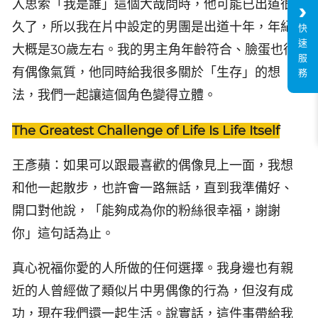
入思索「我是誰」這個大哉問時，他可能已出道很
久了，所以我在片中設定的男團是出道十年，年紀
快
速
大概是30歲左右。我的男主角年齡符合、臉蛋也很
服
有偶像氣質，他同時給我很多關於「生存」的想
務
法，我們一起讓這個角色變得立體。
The Greatest Challenge of Life Is Life Itself
王彥蘋：如果可以跟最喜歡的偶像見上一面，我想
和他一起散步，也許會一路無話，直到我準備好、
開口對他說，「能夠成為你的粉絲很幸福，謝謝
你」這句話為止。
真心祝福你愛的人所做的任何選擇。我身邊也有親
近的人曾經做了類似片中男偶像的行為，但沒有成
功，現在我們還一起生活。說實話，這件事帶給我