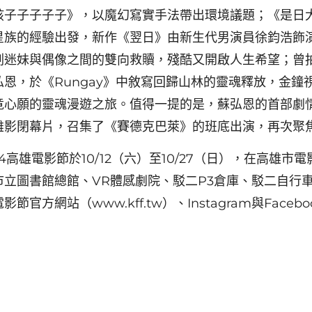
孩子子子子子》，以魔幻寫實手法帶出環境議題；《是日
星族的經驗出發，新作《翌日》由新生代男演員徐鈞浩飾
劃迷妹與偶像之間的雙向救贖，殘酷又開啟人生希望；曾
弘恩，於《Rungay》中敘寫回歸山林的靈魂釋放，金鐘
竟心願的靈魂漫遊之旅。值得一提的是，蘇弘恩的首部劇
雄影閉幕片，召集了《賽德克巴萊》的班底出演，再次聚
2024高雄電影節於10/12（六）至10/27（日），在高雄
市立圖書館總館、VR體感劇院、駁二P3倉庫、駁二自行
節官方網站（www.kff.tw）、Instagram與Faceb