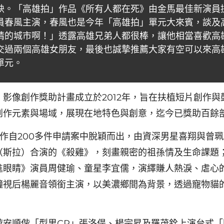
映。「高雄拍」作品《所有人都在死》由金馬最佳新演員
員春風主演，春風也是今年「高雄拍」單元大來賓，談及
情的城市啊！」透露高雄兄弟人都很棒，讓他相當喜歡高
交過兩個高雄女朋友，最後也誠摯推薦大家有空可以來高
單元。
」影像創作獎助計畫成立於2012年，旨在扶植短片創作
創作元素與場域，展現在地特色與創意，迄今已獎助百餘
新作自200多件申請案中脫穎而出，由資深男星喜翔與曾
（斯拉）合演的《殺雞》，刻畫親密的祖孫情及生命課題
進眼睛》演員周健瑜、童星李宜儒，演繹賺人熱淚、虐心
鐘視后楊麗音領銜主演，以美濃鄉間為背景，透過寵物貓
游安順偕「型男CP」張洛偍、楊宗昇及羅茂銓上演台式