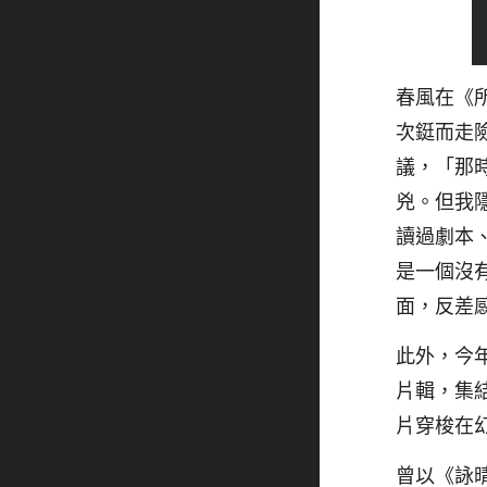
春風在《
次鋌而走
議，「那
兇。但我
讀過劇本
是一個沒
面，反差
此外，今
片輯，集
片穿梭在
曾以《詠