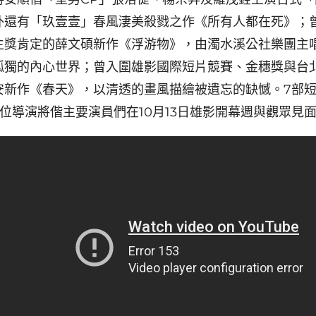
外還有「玖壹壹」春風淒美殺戮之作《所有人都在死》；
生獎肯定的薛文碩新作《浮游物》，由濁水溪公社樂團主
孤獨的內心世界；曾入圍雄影國際短片競賽、金穗獎與台
安新作《春天》，以清透的畫風描繪被遺忘的缺憾。7部
位導演將偕主要演員們在10月13日雄影開幕週與觀眾見