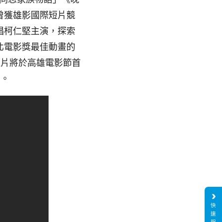
曾獲雄影國際短片競
唱柯仁堅主演，探索
北電影獎最佳動畫的
短片將於高雄電影節首
面。
快
速