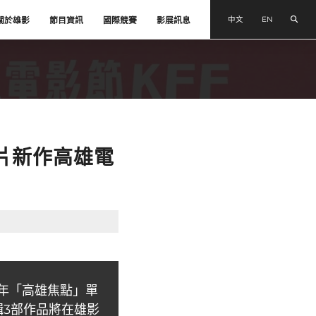
搜尋
中文
EN
關於雄影
節目資訊
國際競賽
影展訊息
短片新作高雄電
，今年「高雄焦點」單
輯3部作品將在雄影