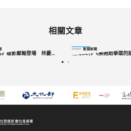
相關文章
2024-10-21
聞
影展新聞
弟》雄影壓軸登場 林慶
南韓BL作《解開跆拳道的
翔齊聚雄影
首映 雙帥男主角首來台
麵、芒果冰」