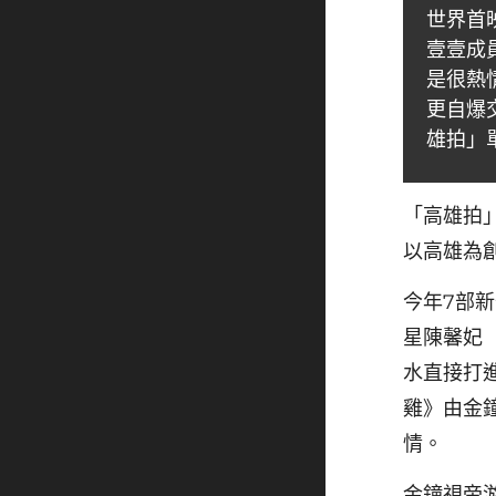
世界首
壹壹成
是很熱
更自爆
雄拍」
「高雄拍
以高雄為
今年7部
星陳馨妃
水直接打
雞》由金
情。
金鐘視帝