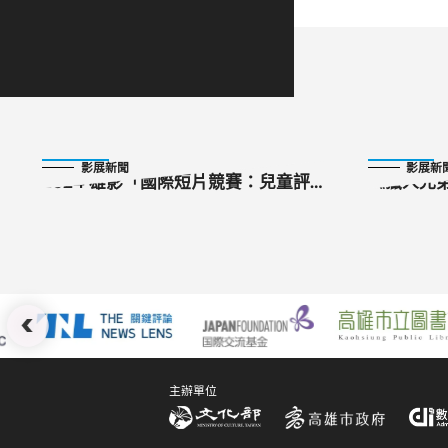
2024-09-16
2024-10-28
影展新聞
影展新
2024 雄影「國際短片競賽：兒童評
《獵人兄
審團獎」入圍公布
台、馬志
:::
主辦單位