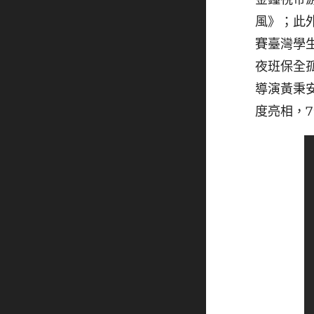
風》；此
賽臺灣學
夜班保全
導演黃秉
度亮相，7