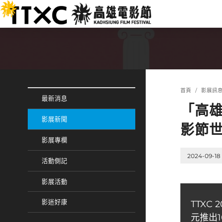
跳
:::
到
主
要
內
容
:::
:::
首頁
影展訊
最新消息
「高雄
影展新聞
影節
影展專欄
2024-09-18
活動側記
影展活動
影迷好康
TTXC
元推出