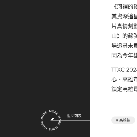
《河裡的
其資深追
片真情刻
山》的蘇
場追尋未
同為今年
TTXC 
心、高雄
鎖定高雄電影
返回列表
# 高雄拍