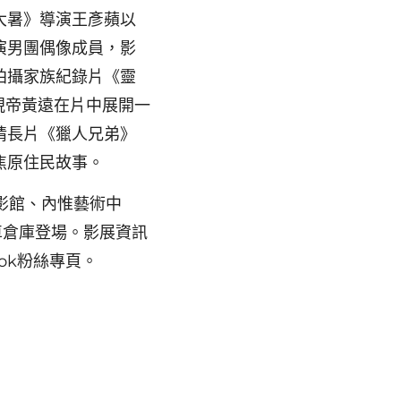
大暑》導演王彥蘋以
演男團偶像成員，影
拍攝家族紀錄片《靈
視帝黃遠在片中展開一
情長片《獵人兄弟》
焦原住民故事。
市電影館、內惟藝術中
車倉庫登場。影展資訊
ook粉絲專頁。