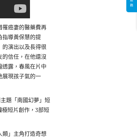
服
務
措罹癌妻的醫藥費再
角指導黃保慧的提
》的演出以及長得很
友的信任，在他還沒
翰透露，春風在片中
地展現孩子氣的一
列主題「南國幻夢」短
鐘極短片創作，3部短
人類」主角打造奇想