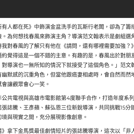
所有人都在死》中飾演金盆洗手的瓦斯行老闆，卻為了籌
險。為何想找春風來飾演主角？導演范文翰表示是劇組選
時我對春風的了解只有他在《請問，還有哪裡需要加強？
隱約覺得這是一個不錯的主意。有趣的是，春風出於對朋
、對導演也一無所知的情況下就接受了這個角色。」范文
有幽默感的沉重角色，但當他跟癌妻相處時，會自然而然
感會讓觀眾會心一笑。
年公共電視與高雄市電影館第4度聯手合作，打造年度系
結張誌騰、王彥蘋、蘇弘恩三位新銳導演，共同挑戰15分
幻境與現實之間，充分展現影像創意。
晴》拿下金馬獎最佳劇情短片的張誌騰導演，這次以「非