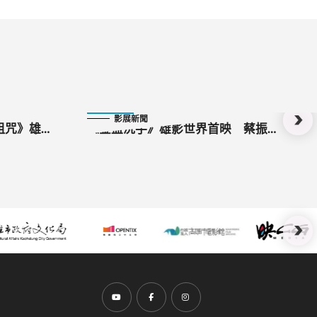
2024-10-27
影展新聞
詛咒》雄影
《金盆洗手》雄影世界首映 蔡振南
點名「牛肉
來高雄像「走灶咖」 對戲喜翔默契
十足
前往Youtube頻道(另開新視窗)
前往Facebook粉絲團(另開新視窗)
前往Instagram粉絲團(另開新視窗)