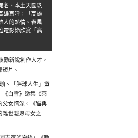
提名、本土天團玖
高雄直呼：「高雄
雄人的熱情。春風
雄電影節欣賞「高
與鼓勵新銳創作人才，
部短片。
珮瑜、「胖球人生」童
；《白雪》邀集《雨
的父女情深。《貓與
的離世凝聚母女之
「同志家族物語」《晚